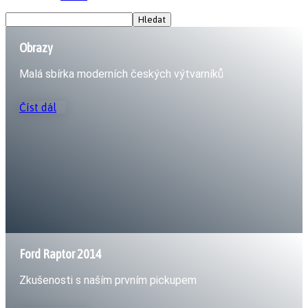
Obrazy
Malá sbírka moderních českých výtvarníků
Číst dál
Ford Raptor 2014
Zkušenosti s naším prvním pickupem