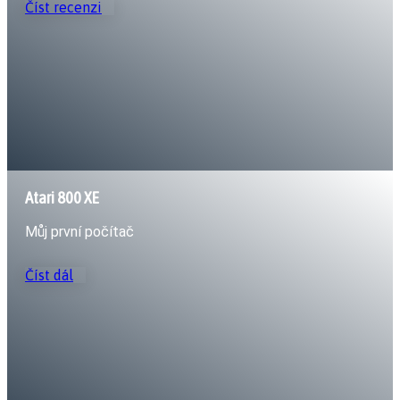
Číst recenzi
Atari 800 XE
Můj první počítač
Číst dál