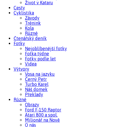
Život v Kataru
Cesty
Cyklistika
Závody
Trénink
Kola
Různé
Čtenářský deník
Fotky
Nejoblíbenější fotky
Fotka týdne
Fotky podle let
Videa
Výtvory
Vosa na jazyku
Černý Petr
Turbo Karel
Náš domek
Překlady
Různé
Obrazy
Ford F-150 Raptor
Atari 800 a spol.
Milionář na Nově
O nás