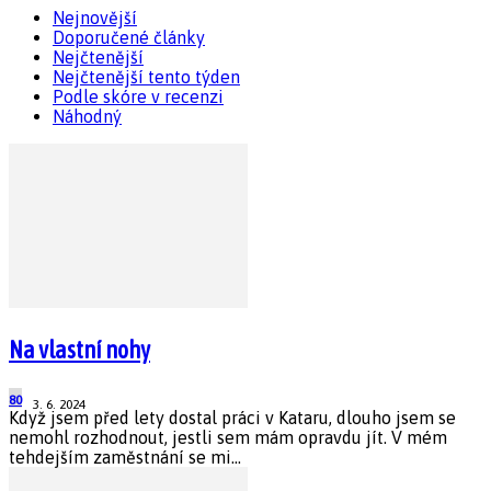
Nejnovější
Doporučené články
Nejčtenější
Nejčtenější tento týden
Podle skóre v recenzi
Náhodný
Na vlastní nohy
80
3. 6. 2024
Když jsem před lety dostal práci v Kataru, dlouho jsem se
nemohl rozhodnout, jestli sem mám opravdu jít. V mém
tehdejším zaměstnání se mi...