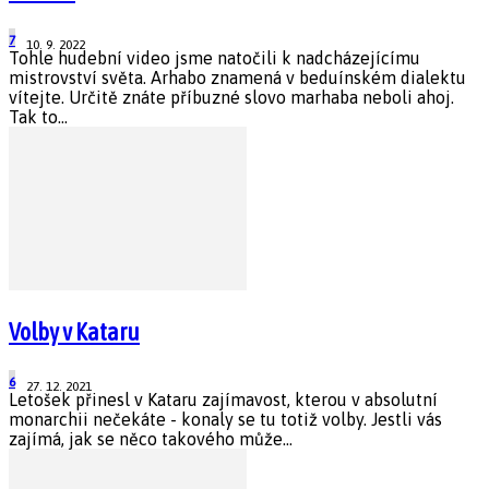
7
10. 9. 2022
Tohle hudební video jsme natočili k nadcházejícímu
mistrovství světa. Arhabo znamená v beduínském dialektu
vítejte. Určitě znáte příbuzné slovo marhaba neboli ahoj.
Tak to...
Volby v Kataru
6
27. 12. 2021
Letošek přinesl v Kataru zajímavost, kterou v absolutní
monarchii nečekáte - konaly se tu totiž volby. Jestli vás
zajímá, jak se něco takového může...