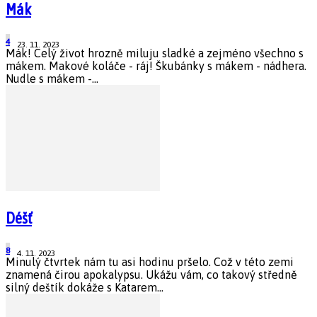
Mák
4
23. 11. 2023
Mák! Celý život hrozně miluju sladké a zejméno všechno s
mákem. Makové koláče - ráj! Škubánky s mákem - nádhera.
Nudle s mákem -...
Déšť
8
4. 11. 2023
Minulý čtvrtek nám tu asi hodinu pršelo. Což v této zemi
znamená čirou apokalypsu. Ukážu vám, co takový středně
silný deštík dokáže s Katarem...