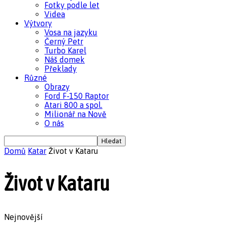
Fotky podle let
Videa
Výtvory
Vosa na jazyku
Černý Petr
Turbo Karel
Náš domek
Překlady
Různé
Obrazy
Ford F-150 Raptor
Atari 800 a spol.
Milionář na Nově
O nás
Domů
Katar
Život v Kataru
Život v Kataru
Nejnovější