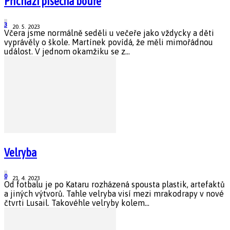
Přichází písečná bouře
3
20. 5. 2023
Včera jsme normálně seděli u večeře jako vždycky a děti
vyprávěly o škole. Martínek povídá, že měli mimořádnou
událost. V jednom okamžiku se z...
Velryba
0
21. 4. 2023
Od fotbalu je po Kataru rozházená spousta plastik, artefaktů
a jiných výtvorů. Tahle velryba visí mezi mrakodrapy v nové
čtvrti Lusail. Takovéhle velryby kolem...