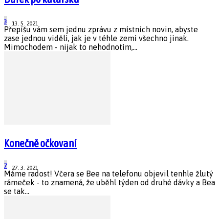
3
13. 5. 2021
Přepíšu vám sem jednu zprávu z místních novin, abyste
zase jednou viděli, jak je v téhle zemi všechno jinak.
Mimochodem - nijak to nehodnotím,...
Konečně očkovaní
7
27. 3. 2021
Máme radost! Včera se Bee na telefonu objevil tenhle žlutý
rámeček - to znamená, že uběhl týden od druhé dávky a Bea
se tak...