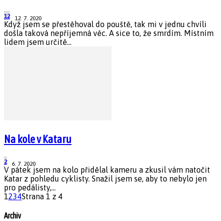
12
12. 7. 2020
Když jsem se přestěhoval do pouště, tak mi v jednu chvíli
došla taková nepříjemná věc. A sice to, že smrdím. Místním
lidem jsem určitě...
Na kole v Kataru
2
6. 7. 2020
V pátek jsem na kolo přidělal kameru a zkusil vám natočit
Katar z pohledu cyklisty. Snažil jsem se, aby to nebylo jen
pro pedálisty,...
1
2
3
4
Strana 1 z 4
Archiv