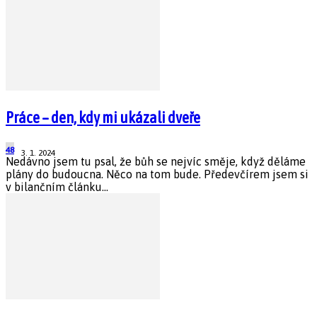
Práce – den, kdy mi ukázali dveře
48
3. 1. 2024
Nedávno jsem tu psal, že bůh se nejvíc směje, když děláme
plány do budoucna. Něco na tom bude. Předevčírem jsem si
v bilančním článku...