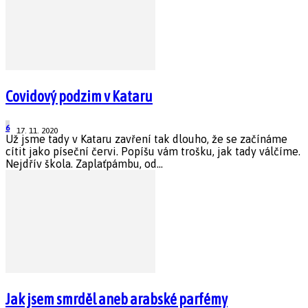
Covidový podzim v Kataru
6
17. 11. 2020
Už jsme tady v Kataru zavření tak dlouho, že se začínáme
cítit jako píseční červi. Popíšu vám trošku, jak tady válčíme.
Nejdřív škola. Zaplaťpámbu, od...
Jak jsem smrděl aneb arabské parfémy