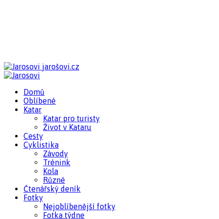
jarošovi.cz
Domů
Oblíbené
Katar
Katar pro turisty
Život v Kataru
Cesty
Cyklistika
Závody
Trénink
Kola
Různé
Čtenářský deník
Fotky
Nejoblíbenější fotky
Fotka týdne