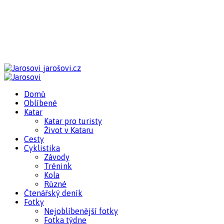
jarošovi.cz
Domů
Oblíbené
Katar
Katar pro turisty
Život v Kataru
Cesty
Cyklistika
Závody
Trénink
Kola
Různé
Čtenářský deník
Fotky
Nejoblíbenější fotky
Fotka týdne