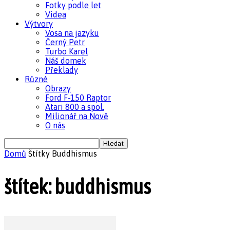
Fotky podle let
Videa
Výtvory
Vosa na jazyku
Černý Petr
Turbo Karel
Náš domek
Překlady
Různé
Obrazy
Ford F-150 Raptor
Atari 800 a spol.
Milionář na Nově
O nás
Domů
Štítky
Buddhismus
štítek: buddhismus