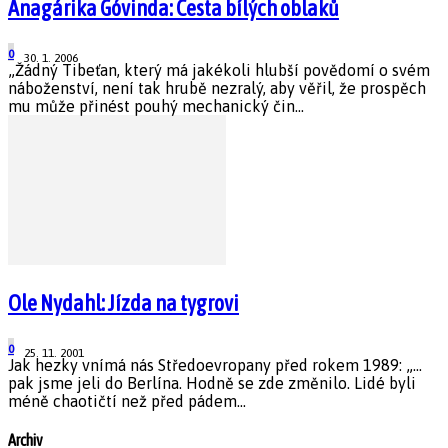
Anagárika Góvinda: Cesta bílých oblaků
0
30. 1. 2006
„Žádný Tibeťan, který má jakékoli hlubší povědomí o svém
náboženství, není tak hrubě nezralý, aby věřil, že prospěch
mu může přinést pouhý mechanický čin...
Ole Nydahl: Jízda na tygrovi
0
25. 11. 2001
Jak hezky vnímá nás Středoevropany před rokem 1989: „...
pak jsme jeli do Berlína. Hodně se zde změnilo. Lidé byli
méně chaotičtí než před pádem...
Archiv