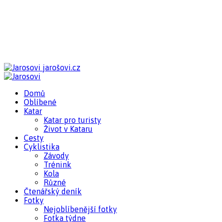
jarošovi.cz
Domů
Oblíbené
Katar
Katar pro turisty
Život v Kataru
Cesty
Cyklistika
Závody
Trénink
Kola
Různé
Čtenářský deník
Fotky
Nejoblíbenější fotky
Fotka týdne