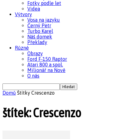
Fotky podle let
Videa
Výtvory
Vosa na jazyku
Černý Petr
Turbo Karel
Náš domek
Překlady
Různé
Obrazy
Ford F-150 Raptor
Atari 800 a spol.
Milionář na Nově
O nás
Domů
Štítky
Crescenzo
štítek: Crescenzo