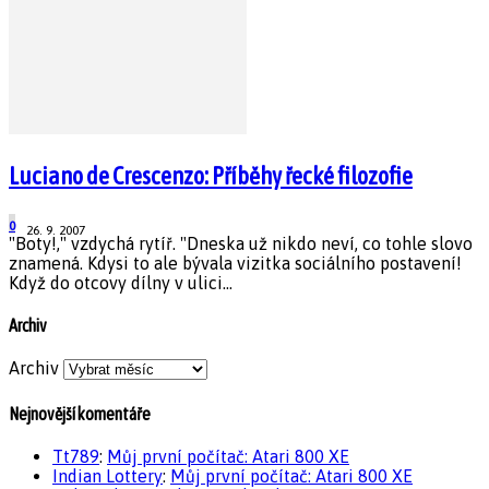
Luciano de Crescenzo: Příběhy řecké filozofie
0
26. 9. 2007
"Boty!," vzdychá rytíř. "Dneska už nikdo neví, co tohle slovo
znamená. Kdysi to ale bývala vizitka sociálního postavení!
Když do otcovy dílny v ulici...
Archiv
Archiv
Nejnovější komentáře
Tt789
:
Můj první počítač: Atari 800 XE
Indian Lottery
:
Můj první počítač: Atari 800 XE