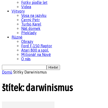
Fotky podle let
Videa
Výtvory
Vosa na jazyku
Černý Petr
Turbo Karel
Náš domek
Překlady
Různé
Obrazy
Ford F-150 Raptor
Atari 800 a spol.
Milionář na Nově
O nás
Domů
Štítky
Darwinismus
štítek: darwinismus