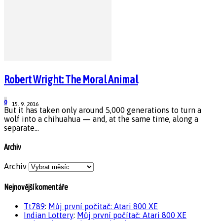
Robert Wright: The Moral Animal
0
15. 9. 2016
But it has taken only around 5,000 generations to turn a
wolf into a chihuahua — and, at the same time, along a
separate...
Archiv
Archiv
Nejnovější komentáře
Tt789
:
Můj první počítač: Atari 800 XE
Indian Lottery
:
Můj první počítač: Atari 800 XE