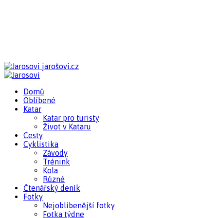
jarošovi.cz
Domů
Oblíbené
Katar
Katar pro turisty
Život v Kataru
Cesty
Cyklistika
Závody
Trénink
Kola
Různé
Čtenářský deník
Fotky
Nejoblíbenější fotky
Fotka týdne