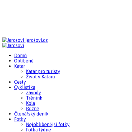
jarošovi.cz
Domů
Oblíbené
Katar
Katar pro turisty
Život v Kataru
Cesty
Cyklistika
Závody
Trénink
Kola
Různé
Čtenářský deník
Fotky
Nejoblíbenější fotky
Fotka týdne