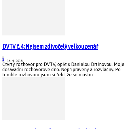
DVTV č. 4: Nejsem zdivočelý velkouzenář
1
16. 4. 2018
Čtvrtý rozhovor pro DVTV, opět s Danielou Drtinovou. Moje
dosavadní rozhovorové dno. Nepřipravený a rozvláčný. Po
tomhle rozhovoru jsem si řekl, že se musím...