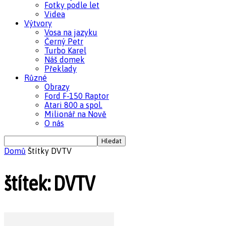
Fotky podle let
Videa
Výtvory
Vosa na jazyku
Černý Petr
Turbo Karel
Náš domek
Překlady
Různé
Obrazy
Ford F-150 Raptor
Atari 800 a spol.
Milionář na Nově
O nás
Domů
Štítky
DVTV
štítek: DVTV