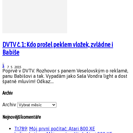
DVTV č. 1: Kdo prošel peklem vložek, zvládne i
Babiše
1
7. 5. 2015
Poprvé v DVTV. Rozhovor s panem Veselovským o reklamě,
panu Babišovi a tak. Vypadám jako Saša Vondra light a dost
špatně mluvím! Odkaz:...
Archiv
Archiv
Nejnovější komentáře
Tt789
:
Můj první počítač: Atari 800 XE