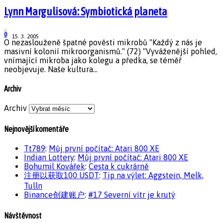
Lynn Margulisová: Symbiotická planeta
0
15. 3. 2005
O nezaslouženě špatné pověsti mikrobů "Každý z nás je
masivní kolonií mikroorganismů." (72) "Vyváženější pohled,
vnímající mikroba jako kolegu a předka, se téměř
neobjevuje. Naše kultura...
Archiv
Archiv
Nejnovější komentáře
Tt789
:
Můj první počítač: Atari 800 XE
Indian Lottery
:
Můj první počítač: Atari 800 XE
Bohumil Kovářek
:
Cesta k cukrárně
注册以获取100 USDT
:
Tip na výlet: Aggstein, Melk,
Tulln
Binance创建账户
:
#17 Severní vítr je krutý
Návštěvnost