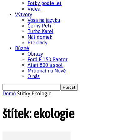
Fotky podle let
Videa
Výtvory
Vosa na jazyku
Černý Petr
Turbo Karel
Náš domek
Překlady
Různé
Obrazy
Ford F-150 Raptor
Atari 800 a spol.
Milionář na Nově
O nás
Domů
Štítky
Ekologie
štítek: ekologie