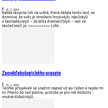
0
25. 5. 2019
Každá skupina lidí na světě, která dělala tento test, se
domnívá, že svět je mnohem hrozivější, násilnější
a beznadějnější – zkrátka dramatičtější – než ve
skutečnosti je. ========== Lidé...
Zpověď ekologického prasete
3
15. 3. 2019
Tenhle příspěvek se snažím napsat už asi týden a nejde mi
to. Přesto ho teď postnu, protože je pro mě důležitý -
možná důležitější...