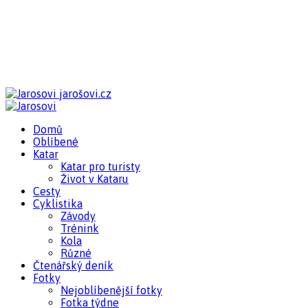
jarošovi.cz
Domů
Oblíbené
Katar
Katar pro turisty
Život v Kataru
Cesty
Cyklistika
Závody
Trénink
Kola
Různé
Čtenářský deník
Fotky
Nejoblíbenější fotky
Fotka týdne