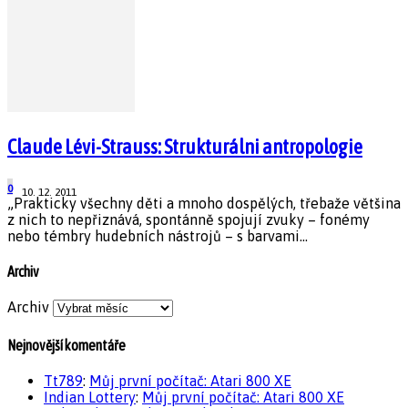
Claude Lévi-Strauss: Strukturálni antropologie
0
10. 12. 2011
„Prakticky všechny děti a mnoho dospělých, třebaže většina
z nich to nepřiznává, spontánně spojují zvuky – fonémy
nebo témbry hudebních nástrojů – s barvami...
Archiv
Archiv
Nejnovější komentáře
Tt789
:
Můj první počítač: Atari 800 XE
Indian Lottery
:
Můj první počítač: Atari 800 XE