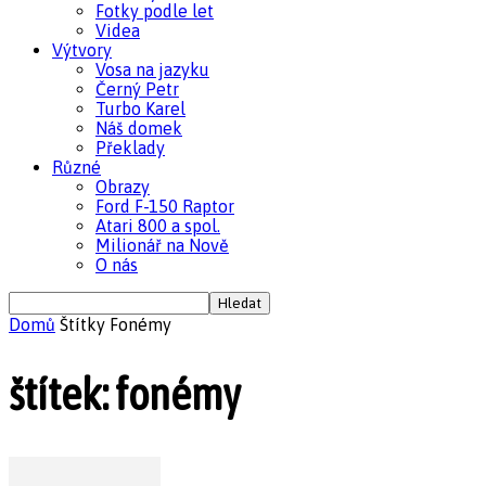
Fotky podle let
Videa
Výtvory
Vosa na jazyku
Černý Petr
Turbo Karel
Náš domek
Překlady
Různé
Obrazy
Ford F-150 Raptor
Atari 800 a spol.
Milionář na Nově
O nás
Domů
Štítky
Fonémy
štítek: fonémy