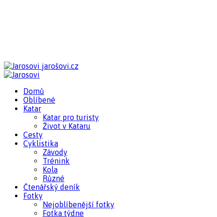
jarošovi.cz
Domů
Oblíbené
Katar
Katar pro turisty
Život v Kataru
Cesty
Cyklistika
Závody
Trénink
Kola
Různé
Čtenářský deník
Fotky
Nejoblíbenější fotky
Fotka týdne