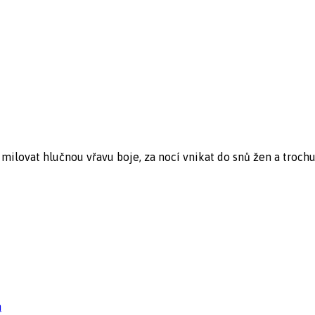
lovat hlučnou vřavu boje, za nocí vnikat do snů žen a trochu bý
n