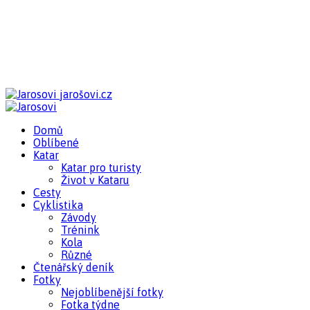
jarošovi.cz
Domů
Oblíbené
Katar
Katar pro turisty
Život v Kataru
Cesty
Cyklistika
Závody
Trénink
Kola
Různé
Čtenářský deník
Fotky
Nejoblíbenější fotky
Fotka týdne