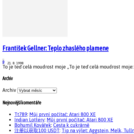
František Gellner: Teplo zhaslého plamene
0
21. 8. 1998
To je teď celá moudrost moje „To je teď celá moudrost moje: mi
Archiv
Archiv
Nejnovější komentáře
Tt789
:
Můj první počítač: Atari 800 XE
Indian Lottery
:
Můj první počítač: Atari 800 XE
Bohumil Kovářek
:
Cesta k cukrárně
注册以获取100 USDT
:
Tip na výlet: Aggstein, Melk, Tull