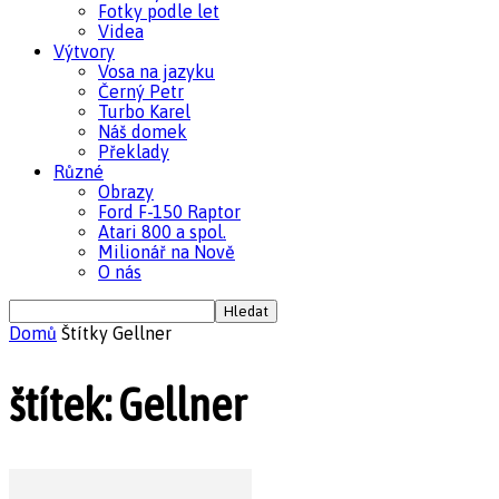
Fotky podle let
Videa
Výtvory
Vosa na jazyku
Černý Petr
Turbo Karel
Náš domek
Překlady
Různé
Obrazy
Ford F-150 Raptor
Atari 800 a spol.
Milionář na Nově
O nás
Domů
Štítky
Gellner
štítek: Gellner