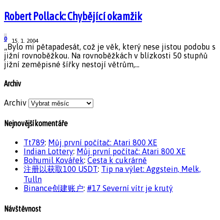
Robert Pollack: Chybějící okamžik
0
15. 1. 2004
„Bylo mi pětapadesát, což je věk, který nese jistou podobu s
jižní rovnoběžkou. Na rovnoběžkách v blízkosti 50 stupňů
jižní zeměpisné šířky nestojí větrům,...
Archiv
Archiv
Nejnovější komentáře
Tt789
:
Můj první počítač: Atari 800 XE
Indian Lottery
:
Můj první počítač: Atari 800 XE
Bohumil Kovářek
:
Cesta k cukrárně
注册以获取100 USDT
:
Tip na výlet: Aggstein, Melk,
Tulln
Binance创建账户
:
#17 Severní vítr je krutý
Návštěvnost