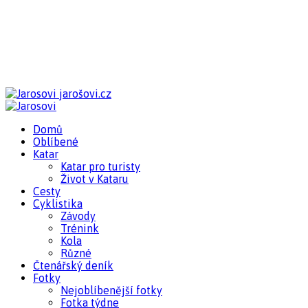
jarošovi.cz
Domů
Oblíbené
Katar
Katar pro turisty
Život v Kataru
Cesty
Cyklistika
Závody
Trénink
Kola
Různé
Čtenářský deník
Fotky
Nejoblíbenější fotky
Fotka týdne