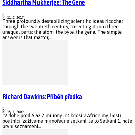
Siddhartha Mukherjee: The Gene
0
11. 2. 2017
Three profoundly destabilizing scientific ideas ricochet
through the twentieth century, trisecting it into three
unequal parts: the atom, the byte, the gene. The simple
answer is that matter,...
Richard Dawkins: Příběh předka
0
15. 1. 2009
"V době před 5 až 7 miliony let kdesi v Africe my, lidští
poutníci, zažíváme mimořádné setkání. Je to Setkání 1, naše
první seznámení...