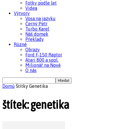
Fotky podle let
Videa
Výtvory
Vosa na jazyku
Černý Petr
Turbo Karel
Náš domek
Překlady
Různé
Obrazy
Ford F-150 Raptor
Atari 800 a spol.
Milionář na Nově
O nás
Domů
Štítky
Genetika
štítek: genetika