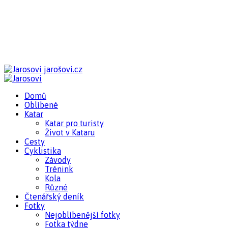
jarošovi.cz
Domů
Oblíbené
Katar
Katar pro turisty
Život v Kataru
Cesty
Cyklistika
Závody
Trénink
Kola
Různé
Čtenářský deník
Fotky
Nejoblíbenější fotky
Fotka týdne