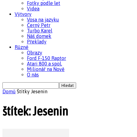
Fotky podle let
Videa
Výtvory
Vosa na jazyku
Černý Petr
Turbo Karel
Náš domek
Překlady
Různé
Obrazy
Ford F-150 Raptor
Atari 800 a spol.
Milionář na Nově
O nás
Domů
Štítky
Jesenin
štítek: Jesenin