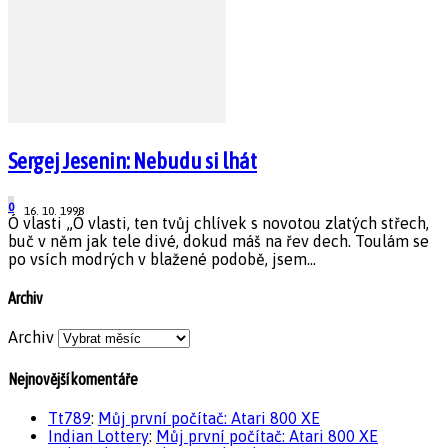
Sergej Jesenin: Nebudu si lhát
0
16. 10. 1998
Ó vlasti „Ó vlasti, ten tvůj chlívek s novotou zlatých střech,
buč v něm jak tele divé, dokud máš na řev dech. Toulám se
po vsích modrých v blažené podobě, jsem...
Archiv
Archiv
Nejnovější komentáře
Tt789
:
Můj první počítač: Atari 800 XE
Indian Lottery
:
Můj první počítač: Atari 800 XE