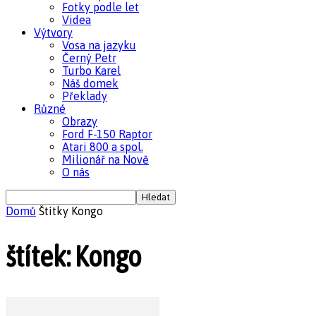
Fotky podle let
Videa
Výtvory
Vosa na jazyku
Černý Petr
Turbo Karel
Náš domek
Překlady
Různé
Obrazy
Ford F-150 Raptor
Atari 800 a spol.
Milionář na Nově
O nás
Domů
Štítky
Kongo
štítek: Kongo