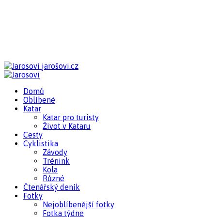
jarošovi.cz
Domů
Oblíbené
Katar
Katar pro turisty
Život v Kataru
Cesty
Cyklistika
Závody
Trénink
Kola
Různé
Čtenářský deník
Fotky
Nejoblíbenější fotky
Fotka týdne