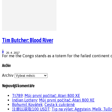
Tim Butcher: Blood River
0
20. 4. 2017
For me the Congo stands as a totem for the failed continent o
Archiv
Archiv
Nejnovější komentáře
Tt789
:
Můj první počítač: Atari 800 XE
Indian Lottery
:
Můj první počítač: Atari 800 XE
Bohumil Kovářek
:
Cesta k cukrárně
注册以获取100 USDT
:
Tip na výlet: Aggstein, Melk, Tull