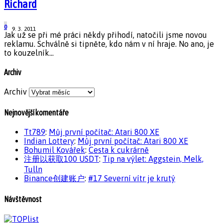
Richard
0
9. 3. 2011
Jak už se při mé práci někdy přihodí, natočili jsme novou
reklamu. Schválně si tipněte, kdo nám v ní hraje. No ano, je
to kouzelník...
Archiv
Archiv
Nejnovější komentáře
Tt789
:
Můj první počítač: Atari 800 XE
Indian Lottery
:
Můj první počítač: Atari 800 XE
Bohumil Kovářek
:
Cesta k cukrárně
注册以获取100 USDT
:
Tip na výlet: Aggstein, Melk,
Tulln
Binance创建账户
:
#17 Severní vítr je krutý
Návštěvnost