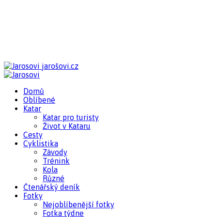
jarošovi.cz
Domů
Oblíbené
Katar
Katar pro turisty
Život v Kataru
Cesty
Cyklistika
Závody
Trénink
Kola
Různé
Čtenářský deník
Fotky
Nejoblíbenější fotky
Fotka týdne