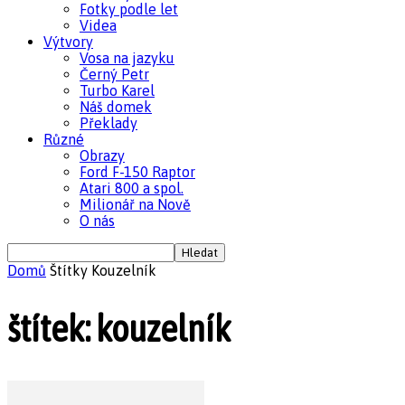
Fotky podle let
Videa
Výtvory
Vosa na jazyku
Černý Petr
Turbo Karel
Náš domek
Překlady
Různé
Obrazy
Ford F-150 Raptor
Atari 800 a spol.
Milionář na Nově
O nás
Domů
Štítky
Kouzelník
štítek: kouzelník