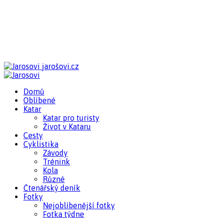
jarošovi.cz
Domů
Oblíbené
Katar
Katar pro turisty
Život v Kataru
Cesty
Cyklistika
Závody
Trénink
Kola
Různé
Čtenářský deník
Fotky
Nejoblíbenější fotky
Fotka týdne