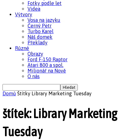
Fotky podle let
Videa
Výtvory
Vosa na jazyku
Černý Petr
Turbo Karel
Náš domek
Překlady
Různé
Obrazy
Ford F-150 Raptor
Atari 800 a spol.
Milionář na Nově
O nás
Domů
Štítky
Library Marketing Tuesday
štítek: Library Marketing
Tuesday