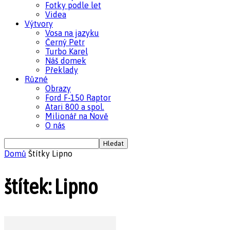
Fotky podle let
Videa
Výtvory
Vosa na jazyku
Černý Petr
Turbo Karel
Náš domek
Překlady
Různé
Obrazy
Ford F-150 Raptor
Atari 800 a spol.
Milionář na Nově
O nás
Domů
Štítky
Lipno
štítek: Lipno