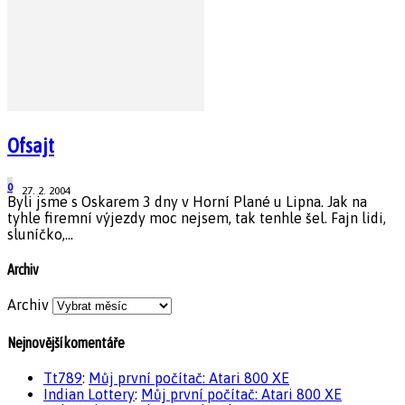
Ofsajt
0
27. 2. 2004
Byli jsme s Oskarem 3 dny v Horní Plané u Lipna. Jak na
tyhle firemní výjezdy moc nejsem, tak tenhle šel. Fajn lidi,
sluníčko,...
Archiv
Archiv
Nejnovější komentáře
Tt789
:
Můj první počítač: Atari 800 XE
Indian Lottery
:
Můj první počítač: Atari 800 XE