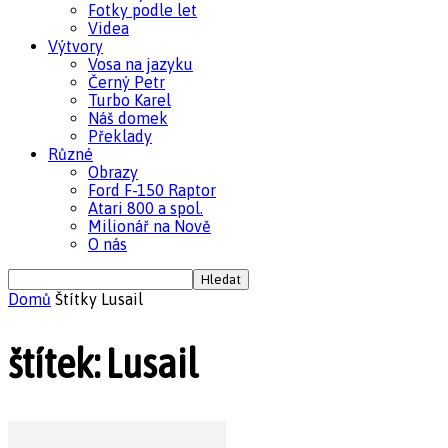
Fotky podle let
Videa
Výtvory
Vosa na jazyku
Černý Petr
Turbo Karel
Náš domek
Překlady
Různé
Obrazy
Ford F-150 Raptor
Atari 800 a spol.
Milionář na Nově
O nás
Domů
Štítky
Lusail
štítek: Lusail