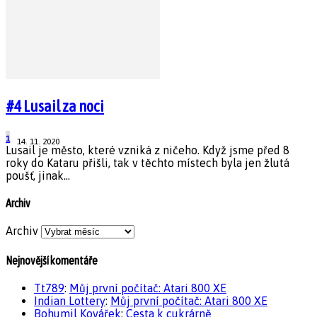
#4 Lusail za noci
1
14. 11. 2020
Lusail je město, které vzniká z ničeho. Když jsme před 8
roky do Kataru přišli, tak v těchto místech byla jen žlutá
poušť, jinak...
Archiv
Archiv
Nejnovější komentáře
Tt789
:
Můj první počítač: Atari 800 XE
Indian Lottery
:
Můj první počítač: Atari 800 XE
Bohumil Kovářek
:
Cesta k cukrárně