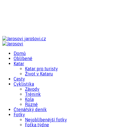
jarošovi.cz
Domů
Oblíbené
Katar
Katar pro turisty
Život v Kataru
Cesty
Cyklistika
Závody
Trénink
Kola
Různé
Čtenářský deník
Fotky
Nejoblíbenější fotky
Fotka týdne