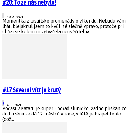
#20: To za nás nebylo!
0
18. 4. 2021
Momentka z lusailské promenády o víkendu. Nebudu vám
lhát, blejsknul jsem to kvůli té slečně vpravo, protože při
chůzi se kolem ní vytvářela neuvěřitelná...
#17 Severní vítr je krutý
6
6. 3. 2021
Počasí v Kataru je super - pořád sluníčko, žádné plískanice,
do bazénu se dá 12 měsíců v roce, v létě je krapet teplo
(což...