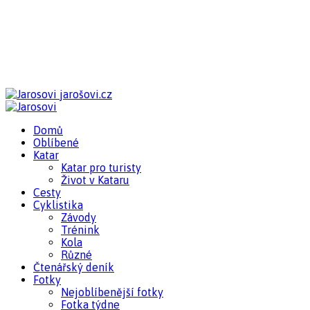
jarošovi.cz
Domů
Oblíbené
Katar
Katar pro turisty
Život v Kataru
Cesty
Cyklistika
Závody
Trénink
Kola
Různé
Čtenářský deník
Fotky
Nejoblíbenější fotky
Fotka týdne