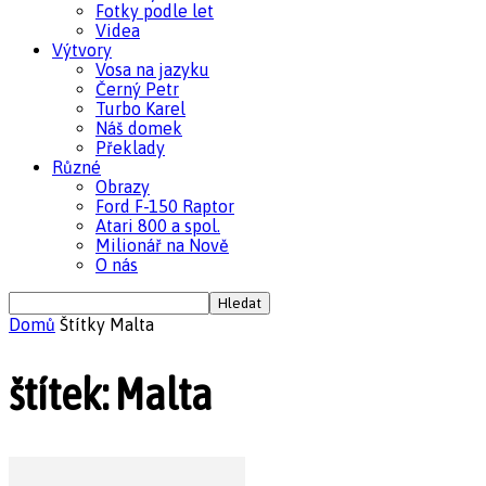
Fotky podle let
Videa
Výtvory
Vosa na jazyku
Černý Petr
Turbo Karel
Náš domek
Překlady
Různé
Obrazy
Ford F-150 Raptor
Atari 800 a spol.
Milionář na Nově
O nás
Domů
Štítky
Malta
štítek: Malta