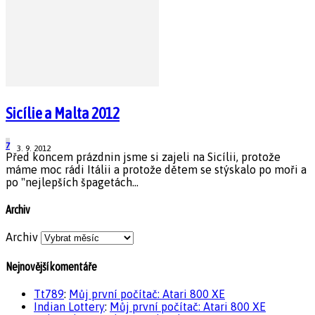
Sicílie a Malta 2012
7
3. 9. 2012
Před koncem prázdnin jsme si zajeli na Sicílii, protože
máme moc rádi Itálii a protože dětem se stýskalo po moři a
po "nejlepších špagetách...
Archiv
Archiv
Nejnovější komentáře
Tt789
:
Můj první počítač: Atari 800 XE
Indian Lottery
:
Můj první počítač: Atari 800 XE