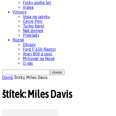
Fotky podle let
Videa
Výtvory
Vosa na jazyku
Černý Petr
Turbo Karel
Náš domek
Překlady
Různé
Obrazy
Ford F-150 Raptor
Atari 800 a spol.
Milionář na Nově
O nás
Domů
Štítky
Miles Davis
štítek: Miles Davis