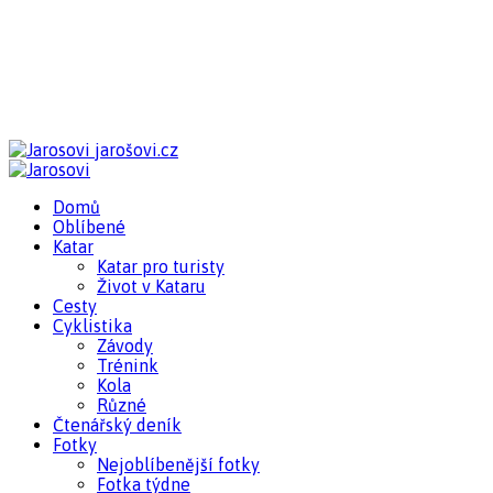
jarošovi.cz
Domů
Oblíbené
Katar
Katar pro turisty
Život v Kataru
Cesty
Cyklistika
Závody
Trénink
Kola
Různé
Čtenářský deník
Fotky
Nejoblíbenější fotky
Fotka týdne