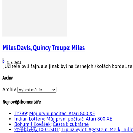
Miles Davis, Quincy Troupe: Miles
0
3. 6. 2011
„Učitelé byli fajn, ale jinak byl na černejch školách bordel, 
Archiv
Archiv
Nejnovější komentáře
Tt789
:
Můj první počítač: Atari 800 XE
Indian Lottery
:
Můj první počítač: Atari 800 XE
Bohumil Kovářek
:
Cesta k cukrárně
注册以获取100 USDT
:
Tip na výlet: Aggstein, Melk, Tull