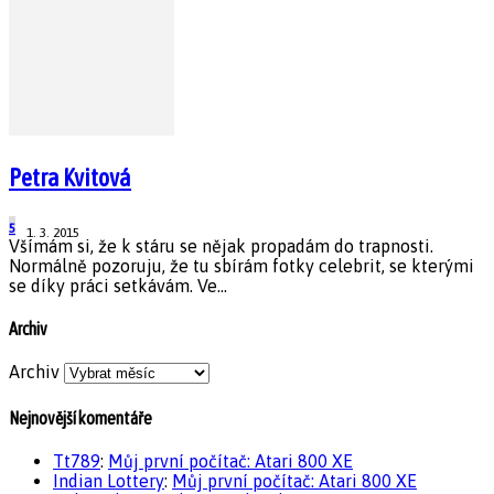
Petra Kvitová
5
1. 3. 2015
Všímám si, že k stáru se nějak propadám do trapnosti.
Normálně pozoruju, že tu sbírám fotky celebrit, se kterými
se díky práci setkávám. Ve...
Archiv
Archiv
Nejnovější komentáře
Tt789
:
Můj první počítač: Atari 800 XE
Indian Lottery
:
Můj první počítač: Atari 800 XE