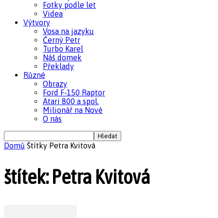
Fotky podle let
Videa
Výtvory
Vosa na jazyku
Černý Petr
Turbo Karel
Náš domek
Překlady
Různé
Obrazy
Ford F-150 Raptor
Atari 800 a spol.
Milionář na Nově
O nás
Domů
Štítky
Petra Kvitová
štítek: Petra Kvitová