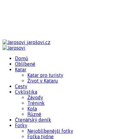
jarošovi.cz
Domů
Oblíbené
Katar
Katar pro turisty
Život v Kataru
Cesty
Cyklistika
Závody
Trénink
Kola
Různé
Čtenářský deník
Fotky
Nejoblíbenější fotky
Fotka týdne