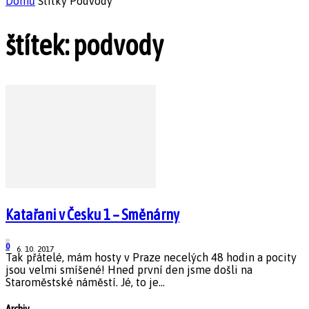
Domů
Štítky
Podvody
štítek: podvody
Katařani v Česku 1 – Směnárny
0
6. 10. 2017
Tak přátelé, mám hosty v Praze necelých 48 hodin a pocity
jsou velmi smíšené! Hned první den jsme došli na
Staroměstské náměstí. Jé, to je...