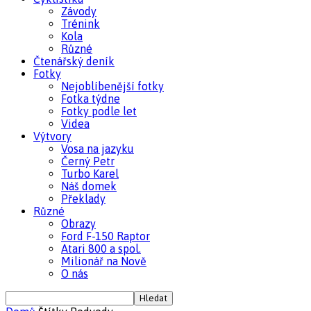
Závody
Trénink
Kola
Různé
Čtenářský deník
Fotky
Nejoblíbenější fotky
Fotka týdne
Fotky podle let
Videa
Výtvory
Vosa na jazyku
Černý Petr
Turbo Karel
Náš domek
Překlady
Různé
Obrazy
Ford F-150 Raptor
Atari 800 a spol.
Milionář na Nově
O nás