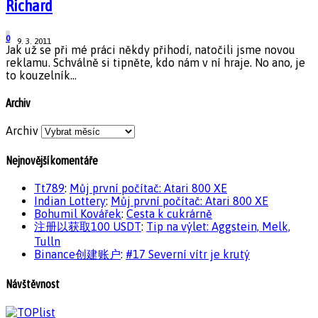
Richard
0
9. 3. 2011
Jak už se při mé práci někdy přihodí, natočili jsme novou
reklamu. Schválně si tipněte, kdo nám v ní hraje. No ano, je
to kouzelník...
Archiv
Archiv
Nejnovější komentáře
Tt789
:
Můj první počítač: Atari 800 XE
Indian Lottery
:
Můj první počítač: Atari 800 XE
Bohumil Kovářek
:
Cesta k cukrárně
注册以获取100 USDT
:
Tip na výlet: Aggstein, Melk,
Tulln
Binance创建账户
:
#17 Severní vítr je krutý
Návštěvnost