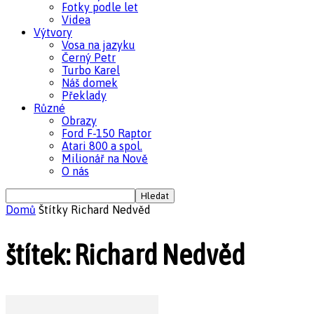
Fotky podle let
Videa
Výtvory
Vosa na jazyku
Černý Petr
Turbo Karel
Náš domek
Překlady
Různé
Obrazy
Ford F-150 Raptor
Atari 800 a spol.
Milionář na Nově
O nás
Domů
Štítky
Richard Nedvěd
štítek: Richard Nedvěd