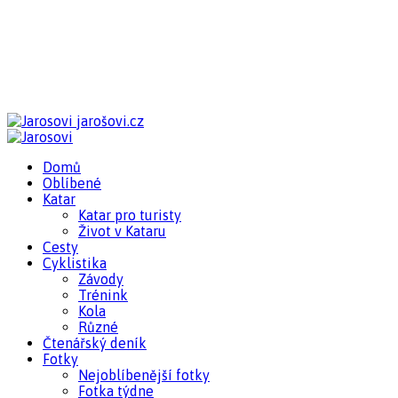
jarošovi.cz
Domů
Oblíbené
Katar
Katar pro turisty
Život v Kataru
Cesty
Cyklistika
Závody
Trénink
Kola
Různé
Čtenářský deník
Fotky
Nejoblíbenější fotky
Fotka týdne