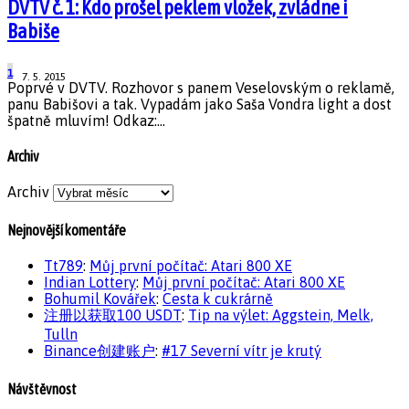
DVTV č. 1: Kdo prošel peklem vložek, zvládne i
Babiše
1
7. 5. 2015
Poprvé v DVTV. Rozhovor s panem Veselovským o reklamě,
panu Babišovi a tak. Vypadám jako Saša Vondra light a dost
špatně mluvím! Odkaz:...
Archiv
Archiv
Nejnovější komentáře
Tt789
:
Můj první počítač: Atari 800 XE
Indian Lottery
:
Můj první počítač: Atari 800 XE
Bohumil Kovářek
:
Cesta k cukrárně
注册以获取100 USDT
:
Tip na výlet: Aggstein, Melk,
Tulln
Binance创建账户
:
#17 Severní vítr je krutý
Návštěvnost