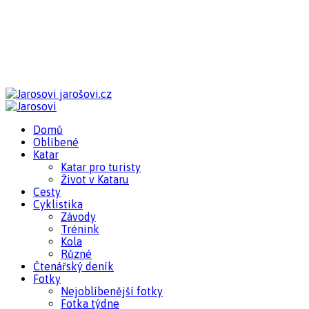
jarošovi.cz
Domů
Oblíbené
Katar
Katar pro turisty
Život v Kataru
Cesty
Cyklistika
Závody
Trénink
Kola
Různé
Čtenářský deník
Fotky
Nejoblíbenější fotky
Fotka týdne