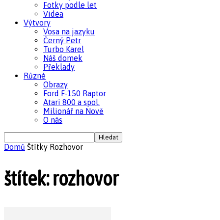
Fotky podle let
Videa
Výtvory
Vosa na jazyku
Černý Petr
Turbo Karel
Náš domek
Překlady
Různé
Obrazy
Ford F-150 Raptor
Atari 800 a spol.
Milionář na Nově
O nás
Domů
Štítky
Rozhovor
štítek: rozhovor