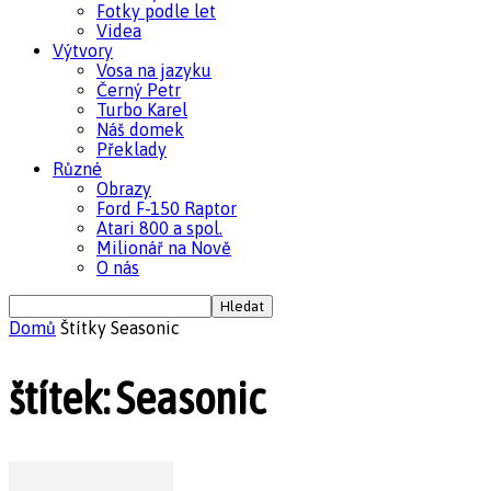
Fotky podle let
Videa
Výtvory
Vosa na jazyku
Černý Petr
Turbo Karel
Náš domek
Překlady
Různé
Obrazy
Ford F-150 Raptor
Atari 800 a spol.
Milionář na Nově
O nás
Domů
Štítky
Seasonic
štítek: Seasonic