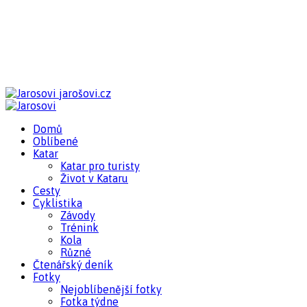
jarošovi.cz
Domů
Oblíbené
Katar
Katar pro turisty
Život v Kataru
Cesty
Cyklistika
Závody
Trénink
Kola
Různé
Čtenářský deník
Fotky
Nejoblíbenější fotky
Fotka týdne