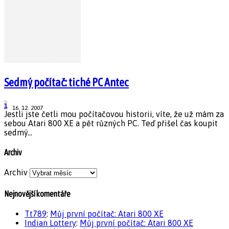
Sedmý počítač: tiché PC Antec
1
16. 12. 2007
Jestli jste četli mou počítačovou historii, víte, že už mám za
sebou Atari 800 XE a pět různých PC. Teď přišel čas koupit
sedmý...
Archiv
Archiv
Nejnovější komentáře
Tt789
:
Můj první počítač: Atari 800 XE
Indian Lottery
:
Můj první počítač: Atari 800 XE