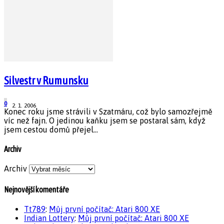
Silvestr v Rumunsku
0
2. 1. 2006
Konec roku jsme strávili v Szatmáru, což bylo samozřejmě
víc než fajn. O jedinou kaňku jsem se postaral sám, když
jsem cestou domů přejel...
Archiv
Archiv
Nejnovější komentáře
Tt789
:
Můj první počítač: Atari 800 XE
Indian Lottery
:
Můj první počítač: Atari 800 XE