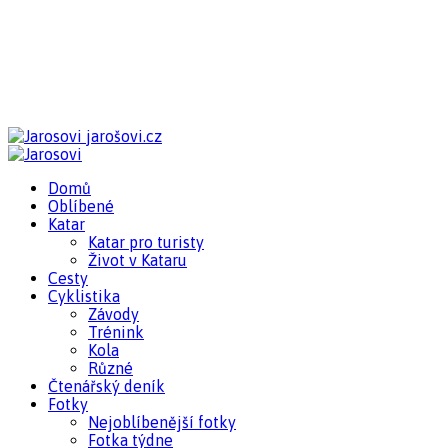
jarošovi.cz
Domů
Oblíbené
Katar
Katar pro turisty
Život v Kataru
Cesty
Cyklistika
Závody
Trénink
Kola
Různé
Čtenářský deník
Fotky
Nejoblíbenější fotky
Fotka týdne