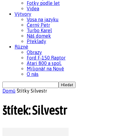
Fotky podle let
Videa
Výtvory
Vosa na jazyku
Černý Petr
Turbo Karel
Náš domek
Překlady
Různé
Obrazy
Ford F-150 Raptor
Atari 800 a spol.
Milionář na Nově
O nás
Domů
Štítky
Silvestr
štítek: Silvestr