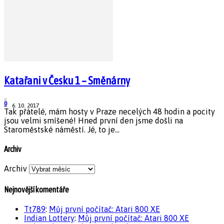
Katařani v Česku 1 – Směnárny
0
6. 10. 2017
Tak přátelé, mám hosty v Praze necelých 48 hodin a pocity
jsou velmi smíšené! Hned první den jsme došli na
Staroměstské náměstí. Jé, to je...
Archiv
Archiv
Nejnovější komentáře
Tt789
:
Můj první počítač: Atari 800 XE
Indian Lottery
:
Můj první počítač: Atari 800 XE