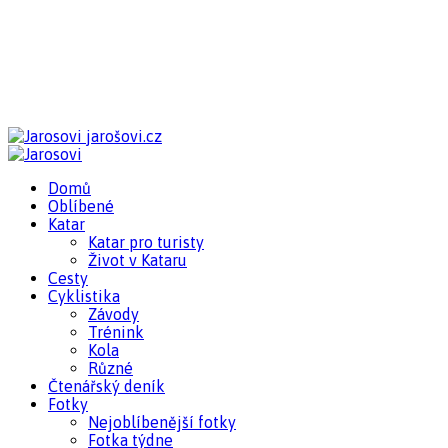
jarošovi.cz
Domů
Oblíbené
Katar
Katar pro turisty
Život v Kataru
Cesty
Cyklistika
Závody
Trénink
Kola
Různé
Čtenářský deník
Fotky
Nejoblíbenější fotky
Fotka týdne