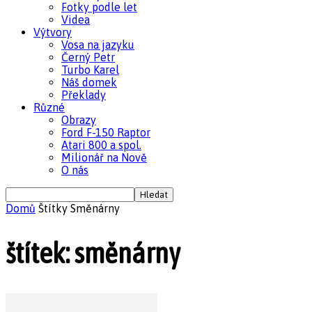
Fotky podle let
Videa
Výtvory
Vosa na jazyku
Černý Petr
Turbo Karel
Náš domek
Překlady
Různé
Obrazy
Ford F-150 Raptor
Atari 800 a spol.
Milionář na Nově
O nás
Domů
Štítky
Směnárny
štítek: směnárny