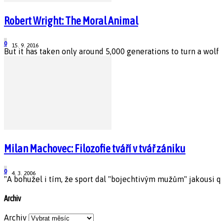
Robert Wright: The Moral Animal
0
15. 9. 2016
But it has taken only around 5,000 generations to turn a wolf
Milan Machovec: Filozofie tváří v tvář zániku
0
4. 3. 2006
"A bohužel i tím, že sport dal "bojechtivým mužům" jakousi qu
Archiv
Archiv