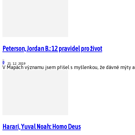
Peterson, Jordan B.: 12 pravidel pro život
0
21. 12. 2019
V Mapách významu jsem přišel s myšlenkou, že dávné mýty a ná
Harari, Yuval Noah: Homo Deus