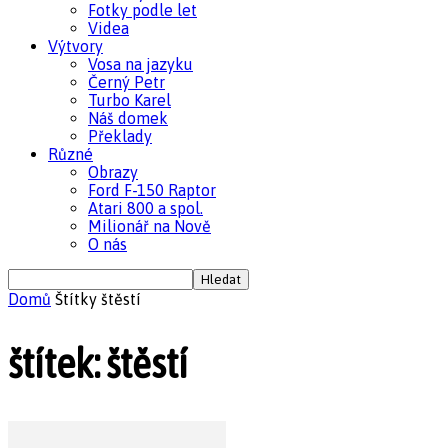
Fotky podle let
Videa
Výtvory
Vosa na jazyku
Černý Petr
Turbo Karel
Náš domek
Překlady
Různé
Obrazy
Ford F-150 Raptor
Atari 800 a spol.
Milionář na Nově
O nás
Domů
Štítky
štěstí
štítek: štěstí