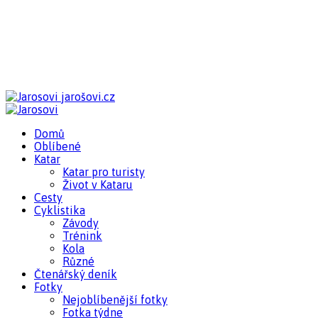
jarošovi.cz
Domů
Oblíbené
Katar
Katar pro turisty
Život v Kataru
Cesty
Cyklistika
Závody
Trénink
Kola
Různé
Čtenářský deník
Fotky
Nejoblíbenější fotky
Fotka týdne