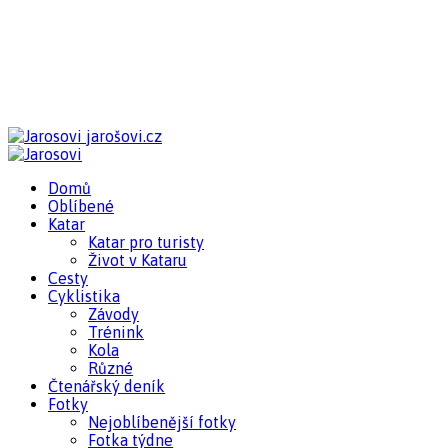
jarošovi.cz
Domů
Oblíbené
Katar
Katar pro turisty
Život v Kataru
Cesty
Cyklistika
Závody
Trénink
Kola
Různé
Čtenářský deník
Fotky
Nejoblíbenější fotky
Fotka týdne