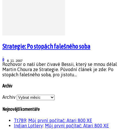
Strategie: Po stopách falešného soba
0
8. 11. 2007
Rozhovor o naší über čivavě Bessii, který se mnou dělal
Martin Choura ze Strategie. Původní článek je zde: Po
stopách falešného soba, pro jistotu...
Archiv
Archiv
Nejnovější komentáře
Tt789
:
Můj první počítač: Atari 800 XE
Indian Lottery
:
Můj první počítač: Atari 800 XE