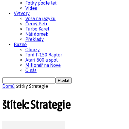
Fotky podle let
Videa
Výtvory
Vosa na jazyku
Černý Petr
Turbo Karel
Náš domek
Překlady
Různé
Obrazy
Ford F-150 Raptor
Atari 800 a spol.
Milionář na Nově
O nás
Domů
Štítky
Strategie
štítek: Strategie