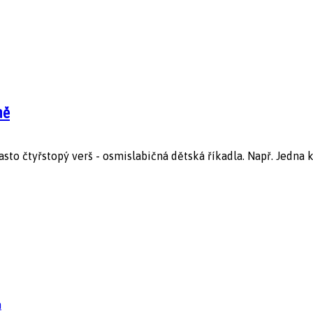
mě
to čtyřstopý verš - osmislabičná dětská říkadla. Např. Jedna ká
n