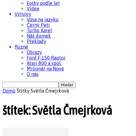
Fotky podle let
Videa
Výtvory
Vosa na jazyku
Černý Petr
Turbo Karel
Náš domek
Překlady
Různé
Obrazy
Ford F-150 Raptor
Atari 800 a spol.
Milionář na Nově
O nás
Domů
Štítky
Světla Čmejrková
štítek: Světla Čmejrková