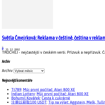
Světla Čmejrková: Reklama v češtině, čeština v rekla
0
15. 12. 2002
TROCHEJ - nejčastější v českém verši. Přízvuk a nepřízvuk. Čas
Archiv
Archiv
Nejnovější komentáře
Tt789
:
Můj první počítač: Atari 800 XE
Indian Lottery
:
Můj první počítač: Atari 800 XE
Bohumil Kovářek
:
Cesta k cukrárně
注册以获取100 USDT
:
Tip na výlet: Aggstein, Melk, Tull