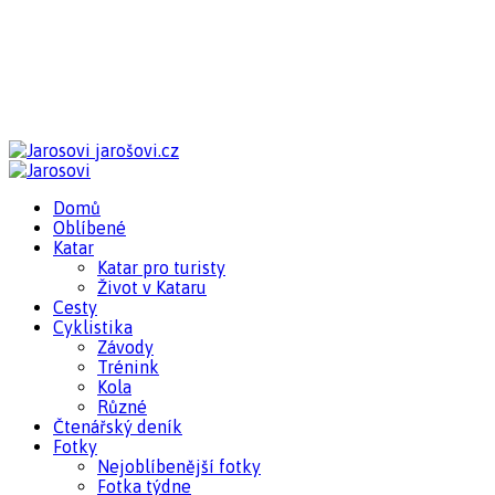
jarošovi.cz
Domů
Oblíbené
Katar
Katar pro turisty
Život v Kataru
Cesty
Cyklistika
Závody
Trénink
Kola
Různé
Čtenářský deník
Fotky
Nejoblíbenější fotky
Fotka týdne