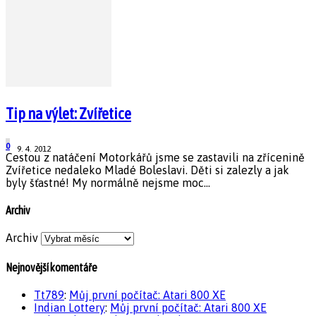
Tip na výlet: Zvířetice
0
9. 4. 2012
Cestou z natáčení Motorkářů jsme se zastavili na zřícenině
Zvířetice nedaleko Mladé Boleslavi. Děti si zalezly a jak
byly šťastné! My normálně nejsme moc...
Archiv
Archiv
Nejnovější komentáře
Tt789
:
Můj první počítač: Atari 800 XE
Indian Lottery
:
Můj první počítač: Atari 800 XE