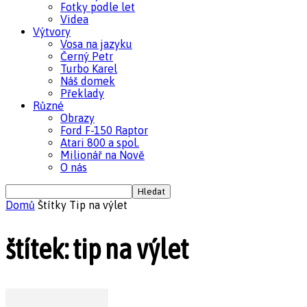
Fotky podle let
Videa
Výtvory
Vosa na jazyku
Černý Petr
Turbo Karel
Náš domek
Překlady
Různé
Obrazy
Ford F-150 Raptor
Atari 800 a spol.
Milionář na Nově
O nás
Domů
Štítky
Tip na výlet
štítek: tip na výlet