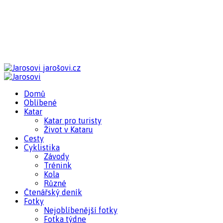
jarošovi.cz
Domů
Oblíbené
Katar
Katar pro turisty
Život v Kataru
Cesty
Cyklistika
Závody
Trénink
Kola
Různé
Čtenářský deník
Fotky
Nejoblíbenější fotky
Fotka týdne