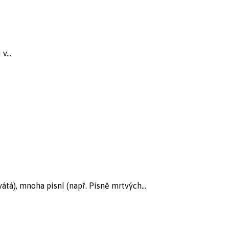
v...
tá), mnoha písní (např. Písně mrtvých...