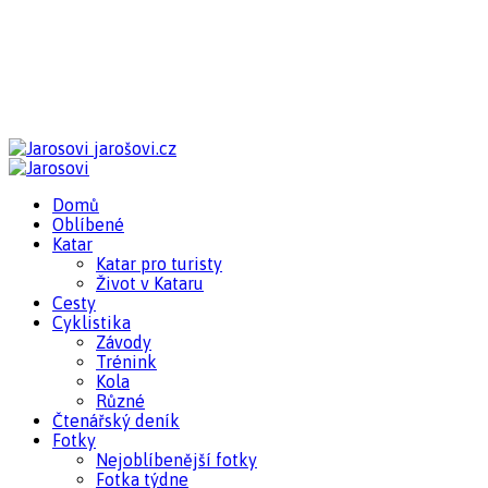
jarošovi.cz
Domů
Oblíbené
Katar
Katar pro turisty
Život v Kataru
Cesty
Cyklistika
Závody
Trénink
Kola
Různé
Čtenářský deník
Fotky
Nejoblíbenější fotky
Fotka týdne