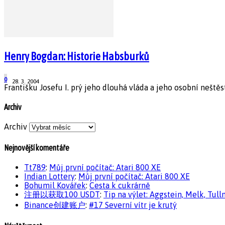
Henry Bogdan: Historie Habsburků
0
28. 3. 2004
Františku Josefu I. prý jeho dlouhá vláda a jeho osobní neštěs
Archiv
Archiv
Nejnovější komentáře
Tt789
:
Můj první počítač: Atari 800 XE
Indian Lottery
:
Můj první počítač: Atari 800 XE
Bohumil Kovářek
:
Cesta k cukrárně
注册以获取100 USDT
:
Tip na výlet: Aggstein, Melk, Tull
Binance创建账户
:
#17 Severní vítr je krutý