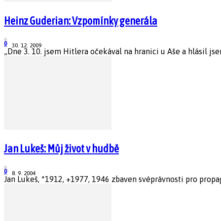
Heinz Guderian: Vzpomínky generála
0
30. 12. 2009
„Dne 3. 10. jsem Hitlera očekával na hranici u Aše a hlásil jse
Jan Lukeš: Můj život v hudbě
0
8. 9. 2004
Jan Lukeš, *1912, +1977, 1946 zbaven svéprávnosti pro propaga