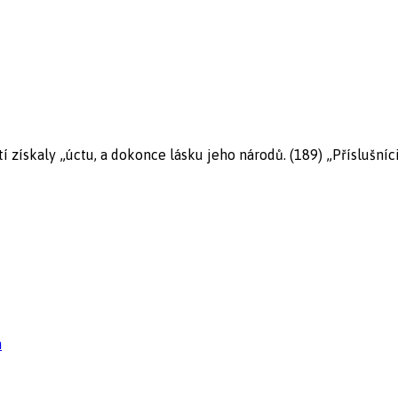
tí získaly „úctu, a dokonce lásku jeho národů. (189) „Příslušníc
n