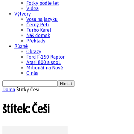
Fotky podle let
Videa
Výtvory
Vosa na jazyku
Černý Petr
Turbo Karel
Náš domek
Překlady
Různé
Obrazy
Ford F-150 Raptor
Atari 800 a spol.
Milionář na Nově
O nás
Domů
Štítky
Češi
štítek: Češi