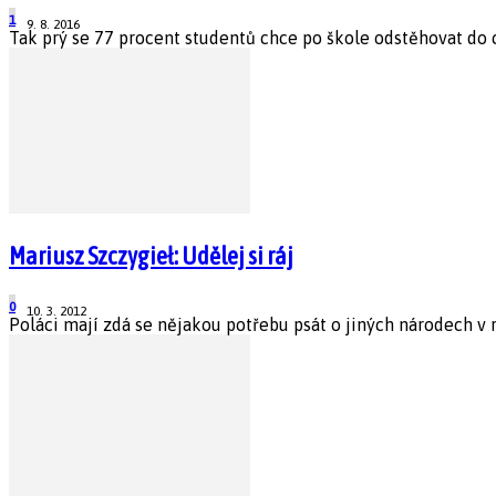
1
9. 8. 2016
Tak prý se 77 procent studentů chce po škole odstěhovat do ciz
Mariusz Szczygieł: Udělej si ráj
0
10. 3. 2012
Poláci mají zdá se nějakou potřebu psát o jiných národech v 