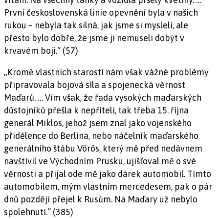
První československá linie opevnění byla v našich
rukou – nebyla tak silná, jak jsme si mysleli, ale
přesto bylo dobře, že jsme ji nemuseli dobýt v
krvavém boji.“ (57)
„Kromě vlastních starostí nám však vážné problémy
připravovala bojová síla a spojenecká věrnost
Maďarů. … Vím však, že řada vysokých maďarských
důstojníků přešla k nepříteli, tak třeba 15. října
generál Miklos, jehož jsem znal jako vojenského
přidělence do Berlína, nebo náčelník maďarského
generálního štábu Vörös, který mě před nedávnem
navštívil ve Východním Prusku, ujišťoval mě o své
věrnosti a přijal ode mě jako dárek automobil. Tímto
automobilem, mým vlastním mercedesem, pak o pár
dnů později přejel k Rusům. Na Maďary už nebylo
spolehnutí.“ (385)