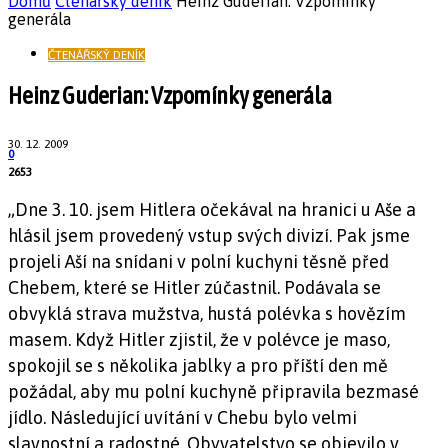
Domů
Čtenářský deník
Heinz Guderian: Vzpomínky
generála
ČTENÁŘSKÝ DENÍK
Heinz Guderian: Vzpomínky generála
30. 12. 2009
0
2653
„Dne 3. 10. jsem Hitlera očekával na hranici u Aše a
hlásil jsem provedený vstup svých divizí. Pak jsme
projeli Aší na snídani v polní kuchyni těsně před
Chebem, které se Hitler zúčastnil. Podávala se
obvyklá strava mužstva, hustá polévka s hovězím
masem. Když Hitler zjistil, že v polévce je maso,
spokojil se s několika jablky a pro příští den mě
požádal, aby mu polní kuchyně připravila bezmasé
jídlo. Následující uvítání v Chebu bylo velmi
slavnostní a radostné. Obyvatelstvo se objevilo v