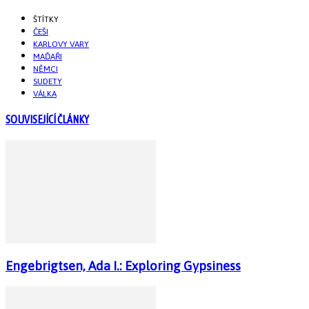
ŠTÍTKY
ČEŠI
KARLOVY VARY
MAĎAŘI
NĚMCI
SUDETY
VÁLKA
SOUVISEJÍCÍ ČLÁNKY
Engebrigtsen, Ada I.: Exploring Gypsiness