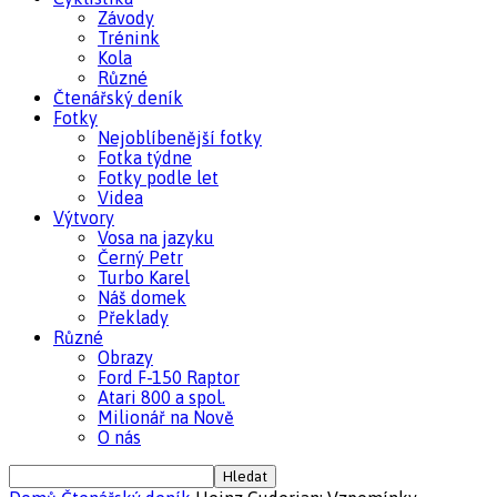
Závody
Trénink
Kola
Různé
Čtenářský deník
Fotky
Nejoblíbenější fotky
Fotka týdne
Fotky podle let
Videa
Výtvory
Vosa na jazyku
Černý Petr
Turbo Karel
Náš domek
Překlady
Různé
Obrazy
Ford F-150 Raptor
Atari 800 a spol.
Milionář na Nově
O nás