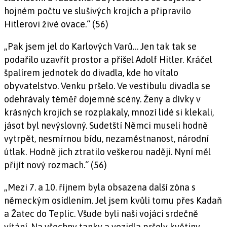
hojném počtu ve slušivých krojích a připravilo
Hitlerovi živé ovace.“ (56)
„Pak jsem jel do Karlových Varů… Jen tak tak se
podařilo uzavřít prostor a přišel Adolf Hitler. Kráčel
špalírem jednotek do divadla, kde ho vítalo
obyvatelstvo. Venku pršelo. Ve vestibulu divadla se
odehrávaly téměř dojemné scény. Ženy a dívky v
krásných krojích se rozplakaly, mnozí lidé si klekali,
jásot byl nevýslovný. Sudetští Němci museli hodně
vytrpět, nesmírnou bídu, nezaměstnanost, národní
útlak. Hodně jich ztratilo veškerou naději. Nyní měl
přijít nový rozmach.“ (56)
„Mezi 7. a 10. říjnem byla obsazena další zóna s
německým osídlením. Jel jsem kvůli tomu přes Kadaň
a Žatec do Teplic. Všude byli naši vojáci srdečně
vítání. Na všechny tanky a vozidla pršely květiny. …