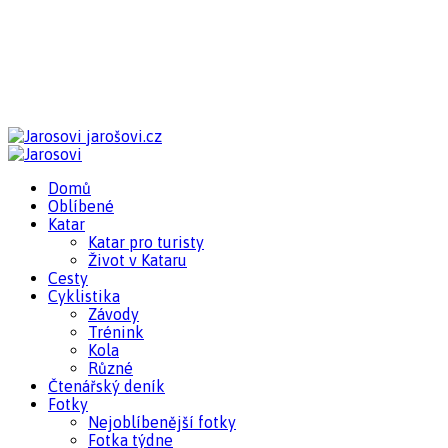
jarošovi.cz
Domů
Oblíbené
Katar
Katar pro turisty
Život v Kataru
Cesty
Cyklistika
Závody
Trénink
Kola
Různé
Čtenářský deník
Fotky
Nejoblíbenější fotky
Fotka týdne