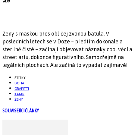
2439
Ženy s maskou přes obličej zvanou batúla. V
posledních letech se v Doze – předtím dokonale a
sterilně čisté – začínají objevovat náznaky cool věcí a
street artu, dokonce figurativního. Samozřejmě na
legálních plochách. Ale začíná to vypadat zajímavě!
ŠTÍTKY
DOHA
GRAFITTI
KATAR
ŽENY
SOUVISEJÍCÍ ČLÁNKY