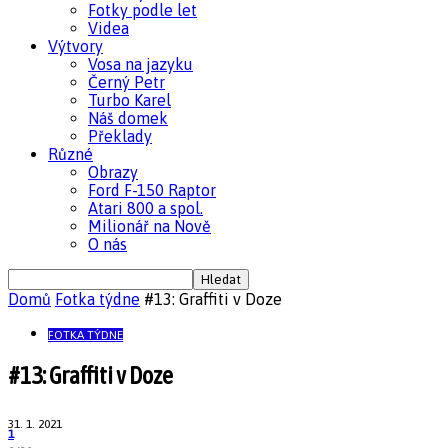
Fotky podle let
Videa
Výtvory
Vosa na jazyku
Černý Petr
Turbo Karel
Náš domek
Překlady
Různé
Obrazy
Ford F-150 Raptor
Atari 800 a spol.
Milionář na Nově
O nás
Domů
Fotka týdne
#13: Graffiti v Doze
FOTKA TÝDNE
#13: Graffiti v Doze
31. 1. 2021
1