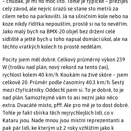
– chudák, je mi ho moc líto. Tohle je typické – přežiješ
celý závod, ale nejvíc úrazů se stane sto metrů za
cílem nebo na parkovišti. Já na silničním kole nebo na
koze nikdy řídítka nepouštím, prostě si na to nevěřím.
Jako malý bych na BMX-20 objel bez držení celé
sídliště a ještě bych u toho napsal domácí úkol, ale na
těchto vratkých kolech to prostě nedělám.
Pocity jsem měl dobré. Celkový průměrný výkon 239
W (trošku nad plán, nový rekord na tento čas),
rychlost kolem 40 km/h. Koukám na živé skóre – jsem
celkově 20. Průměr podle časomíry 40.3 km/h. Šestý
mezi čtyřicátníky. Oddechl jsem si. To je dobré, to je
nad plán. Samozřejmě vám to asi nezní jako něco
extra. Dvacáté místo, pfff. Ale pro mě je to dost dobré.
Tohle je fakt sbírka těch nejrychlejších lidí, co v
Kataru jsou. Nade mnou jsou místní reprezentanti a
pak pár lidí, ke kterým už 2 roky vzhlížím jako k