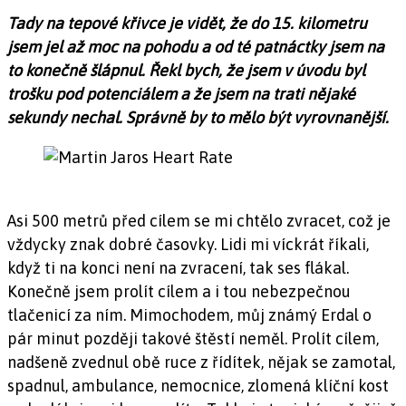
Tady na tepové křivce je vidět, že do 15. kilometru
jsem jel až moc na pohodu a od té patnáctky jsem na
to konečně šlápnul. Řekl bych, že jsem v úvodu byl
trošku pod potenciálem a že jsem na trati nějaké
sekundy nechal. Správně by to mělo být vyrovnanější.
Asi 500 metrů před cílem se mi chtělo zvracet, což je
vždycky znak dobré časovky. Lidi mi víckrát říkali,
když ti na konci není na zvracení, tak ses flákal.
Konečně jsem prolít cílem a i tou nebezpečnou
tlačenicí za ním. Mimochodem, můj známý Erdal o
pár minut později takové štěstí neměl. Prolít cílem,
nadšeně zvednul obě ruce z řídítek, nějak se zamotal,
spadnul, ambulance, nemocnice, zlomená klíční kost