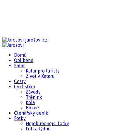
jarošovi.cz
Domů
Oblíbené
Katar
Katar pro turisty
Život v Kataru
Cesty
Cyklistika
Závody
Trénink
Kola
Různé
Čtenářský deník
Fotky
Nejoblíbenější fotky
Fotka týdne