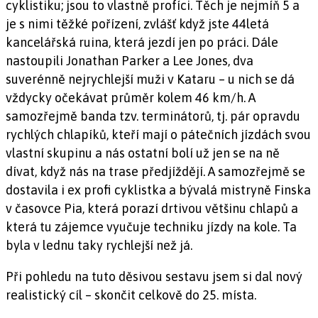
cyklistiku; jsou to vlastně profíci. Těch je nejmíň 5 a
je s nimi těžké pořízení, zvlášť když jste 44letá
kancelářská ruina, která jezdí jen po práci. Dále
nastoupili Jonathan Parker a Lee Jones, dva
suverénně nejrychlejší muži v Kataru – u nich se dá
vždycky očekávat průměr kolem 46 km/h. A
samozřejmě banda tzv. terminátorů, tj. pár opravdu
rychlých chlapíků, kteří mají o pátečních jízdách svou
vlastní skupinu a nás ostatní bolí už jen se na ně
dívat, když nás na trase předjíždějí. A samozřejmě se
dostavila i ex profi cyklistka a bývalá mistryně Finska
v časovce Pia, která porazí drtivou většinu chlapů a
která tu zájemce vyučuje techniku jízdy na kole. Ta
byla v lednu taky rychlejší než já.
Při pohledu na tuto děsivou sestavu jsem si dal nový
realistický cíl – skončit celkově do 25. místa.