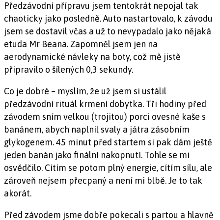
Předzávodní přípravu jsem tentokrát nepojal tak
chaoticky jako posledně. Auto nastartovalo, k závodu
jsem se dostavil včas a už to nevypadalo jako nějaká
etuda Mr Beana. Zapomněl jsem jen na
aerodynamické návleky na boty, což mě jistě
připravilo o šílených 0,3 sekundy.
Co je dobré – myslím, že už jsem si ustálil
předzávodní rituál krmení dobytka. Tři hodiny před
závodem sním velkou (trojitou) porci ovesné kaše s
banánem, abych naplnil svaly a játra zásobním
glykogenem. 45 minut před startem si pak dám ještě
jeden banán jako finální nakopnutí. Tohle se mi
osvědčilo. Cítím se potom plný energie, cítím sílu, ale
zároveň nejsem přecpaný a není mi blbě. Je to tak
akorát.
Před závodem jsme dobře pokecali s partou a hlavně