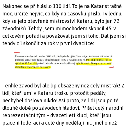
Nakonec se přihlásilo 130 lidí. To je na Katar strašně
moc, určitě nejvíc, co kdy na časovku přišlo. I v lednu,
kdy se jelo otevřené mistrovství Kataru, bylo jen 72
závodníků. Tehdy jsem mimochodem skončil 45. v
celkovém pořadí a považoval jsem si toho. Dal jsem si
tehdy cíl skončit za rok v první dvacítce:
Tenhle závod byl ale líp obsazený než celý mistrák! Z
lidí, kteří umí v Kataru trošku protočit pedály,
nechyběl doslova nikdo! Asi proto, že lidi jsou po té
dlouhé době po závodech hladoví. Přišel celý národní
reprezentační tým – dvacetiletí kluci, kteří jsou
placení federací a celé dny nedělají nic jiného než