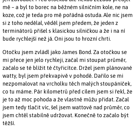
mě – a byl to borec na běžném silničním kole, ne na
koze, což je teda pro mě pořádná ostuda. Ale nic jsem
si z toho nedělal, věděl jsem předem, že jeden z
terminátorů přišel s klasickou silničkou a že i na ní
bude rychlejší než já. Oni jsou to hrozní chrti.
Otočku jsem zvládl jako James Bond. Za otočkou se
mi přece jen jelo rychleji, začal mi stoupat průměr,
začalo se té blížit té čtyřicítce. Držel jsem plánované
watty, byl jsem překvapivě v pohodě. Dařilo se mi
nezpomalovat na vrcholku těch malých stoupáníček,
co tu máme. Pár kilometrů před cílem jsem si řekl, že
je to až moc pohoda a že vlastně můžu přidat. Začal
jsem tedy tlačit víc, šel jsem wattově nad průměr, co
jsem chtěl stabilně udržovat. Konečně to začalo být
těžší.