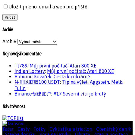
Uložit jméno, email a web pro příště
Archiv
Archiv
Nejnovější komentáře
Tt789
:
Můj první počítač: Atari 800 XE
Indian Lottery
:
Můj první počítač: Atari 800 XE
Bohumil Kovářek
:
Cesta k cukrárně
注册以获取100 USDT
:
Tip na výlet: Aggstein, Melk,
Tulln
Binance创建账户
:
#17 Severní vítr je krutý
Návštěvnost
Katar
|
Cesty
|
Fotky
|
Cyklistika a triatlon
|
Čtenářský deník
|
Stavba domku
|
Vosa na jazyku
|
Obrazy
|
Atari a počítače
|