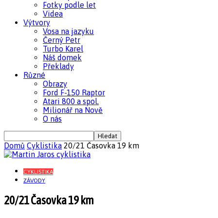
Fotky podle let
Videa
Výtvory
Vosa na jazyku
Černý Petr
Turbo Karel
Náš domek
Překlady
Různé
Obrazy
Ford F-150 Raptor
Atari 800 a spol.
Milionář na Nově
O nás
Domů
Cyklistika
20/21 Časovka 19 km
CYKLISTIKA
ZÁVODY
20/21 Časovka 19 km