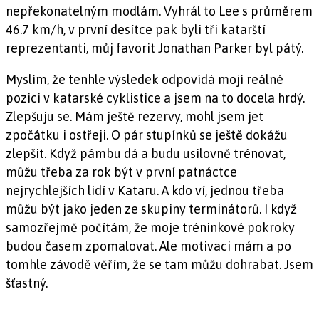
nepřekonatelným modlám. Vyhrál to Lee s průměrem
46.7 km/h, v první desítce pak byli tři katarští
reprezentanti, můj favorit Jonathan Parker byl pátý.
Myslím, že tenhle výsledek odpovídá mojí reálné
pozici v katarské cyklistice a jsem na to docela hrdý.
Zlepšuju se. Mám ještě rezervy, mohl jsem jet
zpočátku i ostřeji. O pár stupínků se ještě dokážu
zlepšit. Když pámbu dá a budu usilovně trénovat,
můžu třeba za rok být v první patnáctce
nejrychlejších lidí v Kataru. A kdo ví, jednou třeba
můžu být jako jeden ze skupiny terminátorů. I když
samozřejmě počítám, že moje tréninkové pokroky
budou časem zpomalovat. Ale motivaci mám a po
tomhle závodě věřím, že se tam můžu dohrabat. Jsem
šťastný.