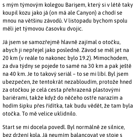
s mým týmovým kolegou Barişem, který si v létě taky
koupil kozu jako já (on má ale Canyon) a chodí se
mnou na většinu závodů. V listopadu bychom spolu
měli jet týmovou časovku dvojic.
Já jsem se samozřejmě hlavně zajímal o otočku,
abych ji nepřejel jako posledně. Závod se měl jet na
20 km (v reále to nakonec bylo 19.2). Mimochodem,
za dva týdny se pojede to samé na 30 km a pak ještě
na 40 km. Je to takový seriál – to se mi líbí. Byl jsem
ubezpečen, že tentokrát nezabloudím, protože hned
za otočkou je celá cesta přehrazená plastovými
bariérami, takže když do něčeho ostře narazím a
hodím šipku přes řídítka, tak budu vědět, že tam byla
otočka. To mě velice uklidnilo.
Start se mi docela povedl. Byl normálně ze silnice,
bez držení kola. Já neumím balancovat ve stoje s