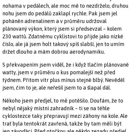
nohama v pedálech, ale moc mě to nezdrželo, druhou
nohu jsem do pedálů zaklapl rychle. Pak jsem jel
poháněn adrenalinem a v průměru udržoval
plánovaný výkon, který jsem si předsevzal – kolem
230 wattů. Zdatnému cyklistovi to přijde jako nízké
číslo, ale já jsem holt takový spíš slabší, jen to umím
držet dlouho a mám dobrou aerodynamiku.
S překvapením jsem viděl, že i když tlačím plánované
watty, jsem v průměru o kus pomalejší než před
týdnem. Přitom vítr plus mínus stejně blbý. Nevěděl
jsem, čím to je, ale neřešil jsem to a šlapal dál.
Někoho jsem předjel, to mě potěšilo. Doufám, že to
nebyl nějaký místní zahradník – ti se na téhle
cyklostezce taky přepravují mezi záhony na kole. Ale
trať byla tentokrát zavřená, takže by tam měli být
jen závoďáci. Před otočkou ale někdo zezadu předjel