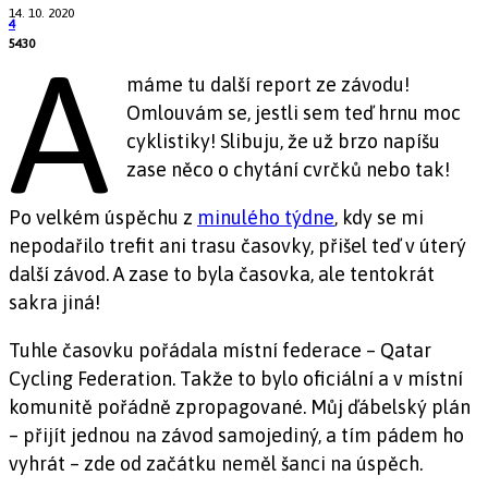
14. 10. 2020
4
5430
A
máme tu další report ze závodu!
Omlouvám se, jestli sem teď hrnu moc
cyklistiky! Slibuju, že už brzo napíšu
zase něco o chytání cvrčků nebo tak!
Po velkém úspěchu z
minulého týdne
, kdy se mi
nepodařilo trefit ani trasu časovky, přišel teď v úterý
další závod. A zase to byla časovka, ale tentokrát
sakra jiná!
Tuhle časovku pořádala místní federace – Qatar
Cycling Federation. Takže to bylo oficiální a v místní
komunitě pořádně zpropagované. Můj ďábelský plán
– přijít jednou na závod samojediný, a tím pádem ho
vyhrát – zde od začátku neměl šanci na úspěch.