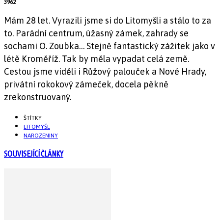
3962
Mám 28 let. Vyrazili jsme si do Litomyšli a stálo to za
to. Parádní centrum, úžasný zámek, zahrady se
sochami O. Zoubka… Stejně fantastický zážitek jako v
létě Kroměříž. Tak by měla vypadat celá země.
Cestou jsme viděli i Růžový palouček a Nové Hrady,
privátní rokokový zámeček, docela pěkně
zrekonstruovaný.
ŠTÍTKY
LITOMYŠL
NAROZENINY
SOUVISEJÍCÍ ČLÁNKY