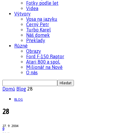
Fotky podle let
Videa
Výtvory
Vosa na jazyku
Černý Petr
Turbo Karel
Náš domek
Překlady
Různé
Obrazy
Ford F-150 Raptor
Atari 800 a spol.
Milionář na Nově
O nás
Domů
Blog
28
BLOG
28
27. 9. 2004
0