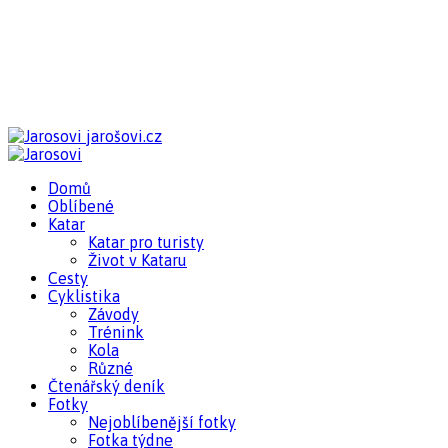
jarošovi.cz
Domů
Oblíbené
Katar
Katar pro turisty
Život v Kataru
Cesty
Cyklistika
Závody
Trénink
Kola
Různé
Čtenářský deník
Fotky
Nejoblíbenější fotky
Fotka týdne