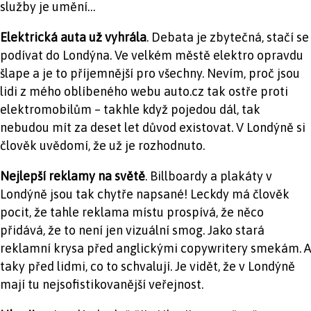
služby je umění…
Elektrická auta už vyhrála
. Debata je zbytečná, stačí se
podívat do Londýna. Ve velkém městě elektro opravdu
šlape a je to příjemnější pro všechny. Nevím, proč jsou
lidi z mého oblíbeného webu auto.cz tak ostře proti
elektromobilům – takhle když pojedou dál, tak
nebudou mít za deset let důvod existovat. V Londýně si
člověk uvědomí, že už je rozhodnuto.
Nejlepší reklamy na světě
. Billboardy a plakáty v
Londýně jsou tak chytře napsané! Leckdy má člověk
pocit, že tahle reklama místu prospívá, že něco
přidává, že to není jen vizuální smog. Jako stará
reklamní krysa před anglickými copywritery smekám. A
taky před lidmi, co to schvalují. Je vidět, že v Londýně
mají tu nejsofistikovanější veřejnost.