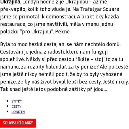
Ukrajina
. Londýn hodně žije Ukrajinou – až mě
překvapilo, kolik toho všude je. Na Trafalgar Square
jsme se přimotali k demonstraci. A prakticky každá
restaurace, co jsme navštívili, měla v menu jednu
položku “pro Ukrajinu”. Pěkné.
Byla to moc hezká cesta, ani se nám nechtělo domů.
Cestování je jedna z radostí, které nám fungují
spolehlivě. Někdy si před cestou říkáte – stojí to za tu
námahu, za rozbitý kalendář, za ty peníze? Ale po cestě
jsme ještě nikdy neměli pocit, že by to byly vyhozené
peníze, že by náš život býval lepší bez cesty. Ještě nikdy.
Tak snad ještě letos podobné zážitky přijdou…
ŠTÍTKY
CESTY
LONDÝN
SOUVISEJÍCÍ ČLÁNKY