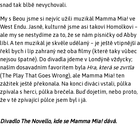
snad tak blbě nevychovali.
My s Beou jsme si nejvíc užili muzikál Mamma Mia! ve
West Endu. Jasně, kulturně jsme asi takoví Homolkovi –
ale my se nestydíme za to, že se nám písničky od Abby
líbí. A ten muzikál je skvěle udělaný – je ještě vtipnější a
řekl bych i líp zahraný než oba filmy (které taky vůbec
nejsou špatné). Do divadla jdeme v Londýně vždycky;
naším dosavadním favoritem byla
Hra, která se zvrtla
(The Play That Goes Wrong), ale Mamma Mia! ten
zážitek ještě překonala. Na konci diváci vstali, půlka
zpívala s herci, půlka brečela. Buď dojetím, nebo proto,
že v té zpívající půlce jsem byl i já.
Divadlo The Novello, kde se Mamma Mia! dává.