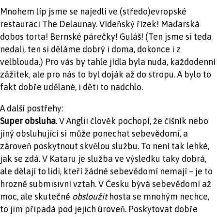
Mnohem líp jsme se najedli ve (středo)evropské
restauraci The Delaunay. Vídeňský řízek! Maďarská
dobos torta! Bernské párečky! Guláš! (Ten jsme si teda
nedali, ten si děláme dobrý i doma, dokonce i z
velblouda.) Pro vás by tahle jídla byla nuda, každodenní
zážitek, ale pro nás to byl doják až do stropu. A bylo to
fakt dobře udělané, i děti to nadchlo.
A další postřehy:
Super obsluha
. V Anglii člověk pochopí, že číšník nebo
jiný obsluhující si může ponechat sebevědomí, a
zároveň poskytnout skvělou službu. To není tak lehké,
jak se zdá. V Kataru je služba ve výsledku taky dobrá,
ale dělají to lidi, kteří žádné sebevědomí nemají – je to
hrozně submisivní vztah. V Česku bývá sebevědomí až
moc, ale skutečně
obsloužit
hosta se mnohým nechce,
to jim připadá pod jejich úroveň. Poskytovat dobře