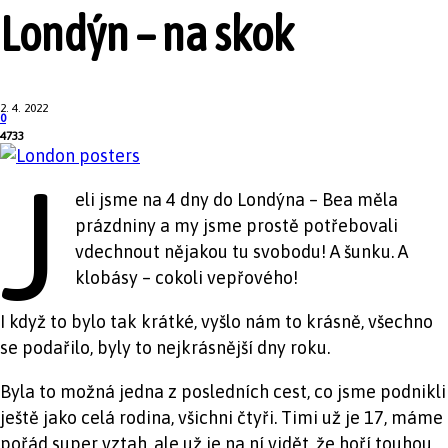
Londýn – na skok
2. 4. 2022
0
4733
J
eli jsme na 4 dny do Londýna – Bea měla
prázdniny a my jsme prostě potřebovali
vdechnout nějakou tu svobodu! A šunku. A
klobásy – cokoli vepřového!
I když to bylo tak krátké, vyšlo nám to krásně, všechno
se podařilo, byly to nejkrásnější dny roku.
Byla to možná jedna z posledních cest, co jsme podnikli
ještě jako celá rodina, všichni čtyři. Timi už je 17, máme
pořád super vztah, ale už je na ní vidět, že hoří touhou,