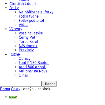
Čtenářský deník
Fotky
Nejoblíbenější fotky
Fotka týdne
Fotky podle let
Videa
Výtvory
Vosa na jazyku
Černý Petr
Turbo Karel
Náš domek
Překlady
Různé
Obrazy
Ford F-150 Raptor
Atari 800 a spol.
Milionář na Nově
O nás
Domů
Cesty
Londýn – na skok
CESTY