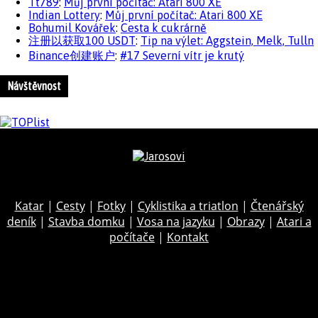
Tt789
:
Můj první počítač: Atari 800 XE
Indian Lottery
:
Můj první počítač: Atari 800 XE
Bohumil Kovářek
:
Cesta k cukrárně
注册以获取100 USDT
:
Tip na výlet: Aggstein, Melk, Tulln
Binance创建账户
:
#17 Severní vítr je krutý
Návštěvnost
Katar
|
Cesty
|
Fotky
|
Cyklistika a triatlon
|
Čtenářský
deník
|
Stavba domku
|
Vosa na jazyku
|
Obrazy
|
Atari a
počítače
|
Kontakt