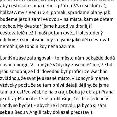
aby cestovala sama nebo s přáteli. Však se dočkáš,
holka! A my s Beou už si pomalu spřádáme plány, jak
budeme jezdit sami ve dvou – na místa, kam se dětem
nechce. My dva staří jsme kupodivu drsnější
cestovatelé než ti naši potomkové… Holt studený
odchov za socialismu: my, co jsme jako děti cestovat
nemohli, se toho nikdy nenabažíme.
Londýn zase zafungoval – to město nám pokaždé dodá
novou energii. V Londýně vždycky zase uvěříme, že lidi
jsou schopní, že lidi dovedou být profíci, že všechno
zvládnou, že svět je úžasné místo. V Londýně máme
vždycky pocit, že se tam právě dělají dějiny, že jsme
tam uprostřed věcí, ne na okraji. Doha je okraj, i Praha
je okraj. Mani otevřeně prohlašuje, že chce jednou v
Londýně bydlet – abych řekl pravdu, já bych si sám
sebe s Beou v Anglii taky dokázal představit.