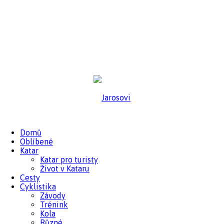
Domů
Oblíbené
jarošovi.cz
Katar
Katar pro turisty
Život v Kataru
Cesty
Cyklistika
Závody
Trénink
Kola
Různé