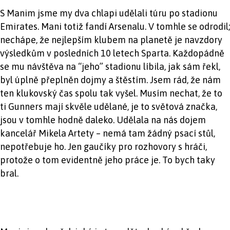
S Manim jsme my dva chlapi udělali túru po stadionu
Emirates. Mani totiž fandí Arsenalu. V tomhle se odrodil;
nechápe, že nejlepším klubem na planetě je navzdory
výsledkům v posledních 10 letech Sparta. Každopádně
se mu návštěva na “jeho” stadionu líbila, jak sám řekl,
byl úplně přeplněn dojmy a štěstím. Jsem rád, že nám
ten klukovský čas spolu tak vyšel. Musím nechat, že to
ti Gunners mají skvěle udělané, je to světová značka,
jsou v tomhle hodně daleko. Udělala na nás dojem
kancelář Mikela Artety – nemá tam žádný psací stůl,
nepotřebuje ho. Jen gaučíky pro rozhovory s hráči,
protože o tom evidentně jeho práce je. To bych taky
bral.