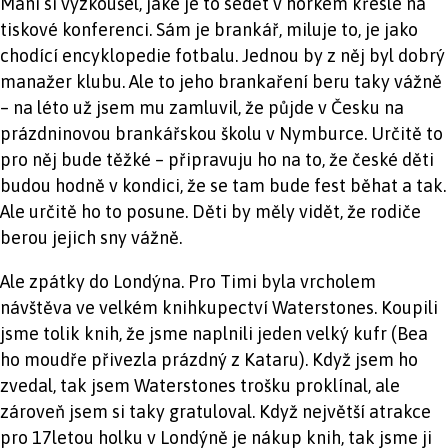
Mani si vyzkoušel, jaké je to sedět v horkém křesle na
tiskové konferenci. Sám je brankář, miluje to, je jako
chodící encyklopedie fotbalu. Jednou by z něj byl dobrý
manažer klubu. Ale to jeho brankaření beru taky vážně
– na léto už jsem mu zamluvil, že půjde v Česku na
prázdninovou brankářskou školu v Nymburce. Určitě to
pro něj bude těžké – připravuju ho na to, že české děti
budou hodně v kondici, že se tam bude fest běhat a tak.
Ale určitě ho to posune. Děti by měly vidět, že rodiče
berou jejich sny vážně.
Ale zpátky do Londýna. Pro Timi byla vrcholem
návštěva ve velkém knihkupectví Waterstones. Koupili
jsme tolik knih, že jsme naplnili jeden velký kufr (Bea
ho moudře přivezla prázdný z Kataru). Když jsem ho
zvedal, tak jsem Waterstones trošku proklínal, ale
zároveň jsem si taky gratuloval. Když největší atrakce
pro 17letou holku v Londýně je nákup knih, tak jsme ji