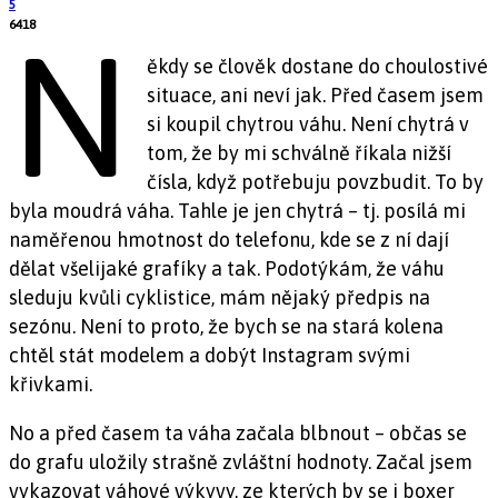
5
6418
N
ěkdy se člověk dostane do choulostivé
situace, ani neví jak. Před časem jsem
si koupil chytrou váhu. Není chytrá v
tom, že by mi schválně říkala nižší
čísla, když potřebuju povzbudit. To by
byla moudrá váha. Tahle je jen chytrá – tj. posílá mi
naměřenou hmotnost do telefonu, kde se z ní dají
dělat všelijaké grafíky a tak. Podotýkám, že váhu
sleduju kvůli cyklistice, mám nějaký předpis na
sezónu. Není to proto, že bych se na stará kolena
chtěl stát modelem a dobýt Instagram svými
křivkami.
No a před časem ta váha začala blbnout – občas se
do grafu uložily strašně zvláštní hodnoty. Začal jsem
vykazovat váhové výkyvy, ze kterých by se i boxer