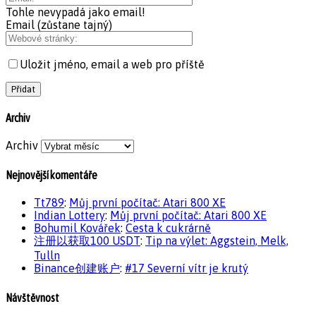
Tohle nevypadá jako email!
Email (zůstane tajný)
Uložit jméno, email a web pro příště
Archiv
Archiv
Nejnovější komentáře
Tt789
:
Můj první počítač: Atari 800 XE
Indian Lottery
:
Můj první počítač: Atari 800 XE
Bohumil Kovářek
:
Cesta k cukrárně
注册以获取100 USDT
:
Tip na výlet: Aggstein, Melk,
Tulln
Binance创建账户
:
#17 Severní vítr je krutý
Návštěvnost