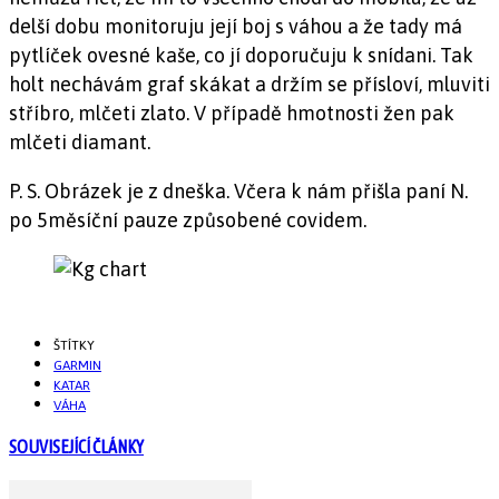
delší dobu monitoruju její boj s váhou a že tady má
pytlíček ovesné kaše, co jí doporučuju k snídani. Tak
holt nechávám graf skákat a držím se přísloví, mluviti
stříbro, mlčeti zlato. V případě hmotnosti žen pak
mlčeti diamant.
P. S. Obrázek je z dneška. Včera k nám přišla paní N.
po 5měsíční pauze způsobené covidem.
ŠTÍTKY
GARMIN
KATAR
VÁHA
SOUVISEJÍCÍ ČLÁNKY