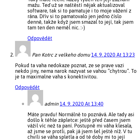
mažu. Teď už se naštěstí nějak aktualizoval
software, tak si to pamatuje i to moje vážení z
rána. Dřív si to pamatovalo jen jedno číslo
denně, takže když jsem smazal to její, tak jsem
tam ten den neměl nic. :-)
Odpovědět
Pan Kotrc z velkeho domu
14. 9. 2020 At 13:23
Pokud ta vaha nedokaze poznat, ze se prave vazi
nekdo jiny, nema narok nazyvat se vahou “chytrou”. To
je ta maximalne vaha s konektivitou.
Odpovědět
admin
14. 9. 2020 At 13:40
Máte pravdu! Normálně to poznává. Ale tady asi
došlo k téhle zápletce: ještě před časem jsem
vážil víc než ta paní. Postupně mi váha klesala,
až jsme se protli, pak já jsem šel ještě níž. V tu
chvíli se váha spletla a od té doby mi to její