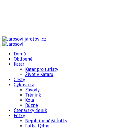
jarošovi.cz
Domů
Oblíbené
Katar
Katar pro turisty
Život v Kataru
Cesty
Cyklistika
Závody
Trénink
Kola
Různé
Čtenářský deník
Fotky
Nejoblíbenější fotky
Fotka týdne