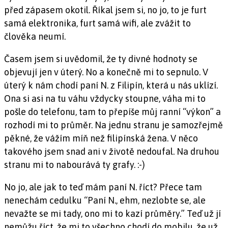
před zápasem okotil. Říkal jsem si, no jo, to je furt
samá elektronika, furt samá wifi, ale zvážit to
člověka neumí.
Časem jsem si uvědomil, že ty divné hodnoty se
objevují jen v úterý. No a konečně mi to sepnulo. V
úterý k nám chodí paní N. z Filipín, která u nás uklízí.
Ona si asi na tu váhu vždycky stoupne, váha mi to
pošle do telefonu, tam to přepíše můj ranní “výkon” a
rozhodí mi to průměr. Na jednu stranu je samozřejmě
pěkné, že vážím míň než filipínská žena. V něco
takového jsem snad ani v životě nedoufal. Na druhou
stranu mi to nabourává ty grafy. :-)
No jo, ale jak to teď mám paní N. říct? Přece tam
nenechám cedulku “Paní N., ehm, nezlobte se, ale
nevažte se mi tady, ono mi to kazí průměry.” Teď už jí
nemůžu říct, že mi to všechno chodí do mobilu, že už