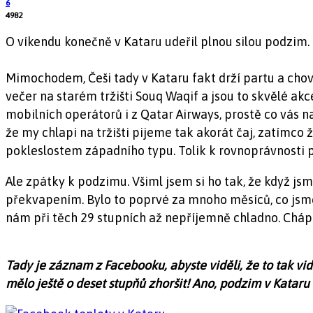
6
4982
O víkendu konečně v Kataru udeřil plnou silou podzim. P
Mimochodem, Češi tady v Kataru fakt drží partu a chova
večer na starém tržišti Souq Waqif a jsou to skvělé akce.
mobilních operátorů i z Qatar Airways, prostě co vás n
že my chlapi na tržišti pijeme tak akorát čaj, zatímco
pokleslostem západního typu. Tolik k rovnoprávnosti 
Ale zpátky k podzimu. Všiml jsem si ho tak, že když jsm
překvapením. Bylo to poprvé za mnoho měsíců, co jsme
nám při těch 29 stupních až nepříjemně chladno. Chápu,
Tady je záznam z Facebooku, abyste viděli, že to tak vidí 
mělo ještě o deset stupňů zhoršit! Ano, podzim v Kataru