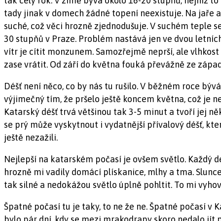
tak celý rok. V zimě bývá okolo 16-20 stupňů, nejníž to 
tady jinak v domech žádné topení neexistuje. Na jaře 
suché, což věci hrozně zjednodušuje. V suchém teple se
30 stupňů v Praze. Problém nastává jen ve dvou letních 
vítr je cítit monzunem. Samozřejmě neprší, ale vlhkost 
zase vrátit. Od září do května fouká převážně ze záp
Déšť není něco, co by nás tu rušilo. V běžném roce bývá
výjimečný tím, že pršelo ještě koncem května, což je n
Katarský déšť trvá většinou tak 3-5 minut a tvoří jej n
se prý může vyskytnout i vydatnější přívalový déšť, kt
ještě nezažili.
Nejlepší na katarském počasí je ovšem světlo. Každý de
hrozně mi vadily domácí plískanice, mlhy a tma. Slunce
tak silné a nedokážou světlo úplně pohltit. To mi vyhov
Špatné počasí tu je taky, to ne že ne. Špatné počasí v K
bylo pár dní, kdy se mezi mrakodrapy skoro nedalo jít