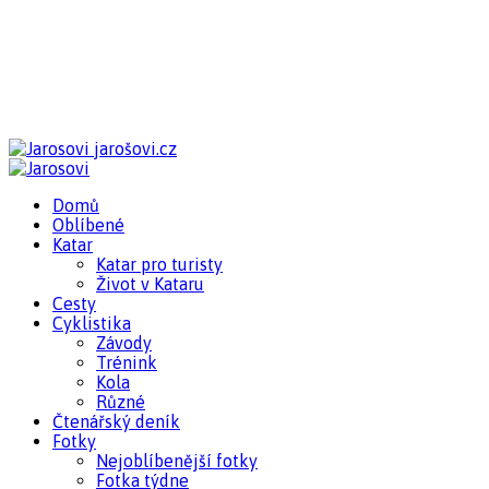
jarošovi.cz
Domů
Oblíbené
Katar
Katar pro turisty
Život v Kataru
Cesty
Cyklistika
Závody
Trénink
Kola
Různé
Čtenářský deník
Fotky
Nejoblíbenější fotky
Fotka týdne