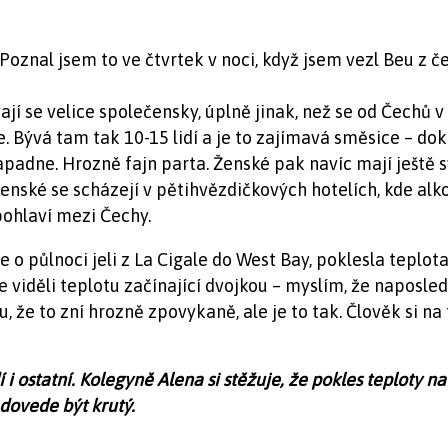
oznal jsem to ve čtvrtek v noci, když jsem vezl Beu z č
jí se velice společensky, úplně jinak, než se od Čechů 
 Bývá tam tak 10-15 lidí a je to zajímavá směsice – doktoř
apadne. Hrozně fajn parta. Ženské pak navíc mají ještě 
 ženské se scházejí v pětihvězdičkových hotelích, kde a
pohlaví mezi Čechy.
e o půlnoci jeli z La Cigale do West Bay, poklesla teplot
 viděli teplotu začínající dvojkou – myslím, že naposl
 že to zní hrozně zpovykaně, ale je to tak. Člověk si na
i ostatní. Kolegyně Alena si stěžuje, že pokles teploty na 3
 dovede být krutý.