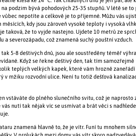
reálně klesá ke 14 °C. Tak chladných dnů je jen pár, ale k
a na podzim bývá pohodových 25-35 stupňů. V létě se to 
 vůbec nepotíte a celkově je to příjemné. Můžu vás ujis
měsících, kdy jsou zároveň vysoké teploty i vysoká vlhko
je taková, že to vyjde nastejno. Ujdete 10 metrů ze sprc
adu a severozápadu, což znamená suchý pouštní vzduch.
 tak 5-8 deštivých dnů, jsou ale soustředěny téměř výhra
evídané. Když se řekne deštivý den, tak tím samozřejmě n
ěkolik teplých velkých kapek, které vám hrozně zaneřádí 
erý v mžiku rozvodní ulice. Není tu totiž dešťová kanali
n vstáváte do plného slunečního svitu, což je naprosto 
 vás nutí tak nějak víc se usmívat a brát věci s nadhle
uje.
ataru znamená hlavně to, že je vítr. Funí tu mnohem silněj
 pěšky. V prolukách mezi domy vás vítr skoro nadzvedává