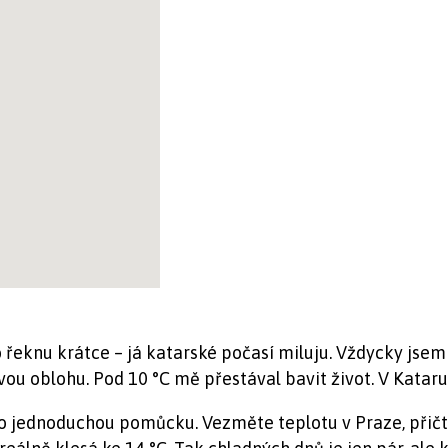
 řeknu krátce – já katarské počasí miluju. Vždycky jsem c
ou oblohu. Pod 10 °C mě přestával bavit život. V Kataru
o jednoduchou pomůcku. Vezměte teplotu v Praze, přičtět