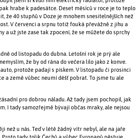
oupil jsem si kvůli nim elektrický radiátor, protože
pak hrabe k padesátce. Deset měsíců v roce je to teplo
tit, že 40 stupňů v Doze je mnohem snesitelnějších než
st. V červenci a srpnu totiž fouká převážně z jihu a
hy a už jste zase tak zpocení, že se můžete do sprchy
dně od listopadu do dubna. Letošní rok je prý ale
emyslím, že by od rána do večera lilo jako z konve.
auto, protože padají s pískem. V listopadu či prosinci
zace a země vůbec neumí déšť pobrat. To jsme tu ale
zásadní pro dobrou náladu. Až tady jsem pochopil, jak
dem. I tady samozřejmě bývají občas mraky, ale nejsou
i než u nás. Teď v létě žádný vítr nebyl, ale na jaře
. Proto tady tolik Čechů a vůbec Evropanů pěstuje