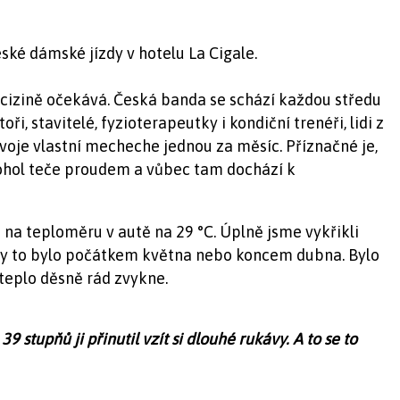
eské dámské jízdy v hotelu La Cigale.
v cizině očekává. Česká banda se schází každou středu
i, stavitelé, fyzioterapeutky i kondiční trenéři, lidi z
svoje vlastní mecheche jednou za měsíc. Příznačné je,
lkohol teče proudem a vůbec tam dochází k
a na teploměru v autě na 29 °C. Úplně jsme vykřikli
edy to bylo počátkem května nebo koncem dubna. Bylo
 teplo děsně rád zvykne.
9 stupňů ji přinutil vzít si dlouhé rukávy. A to se to