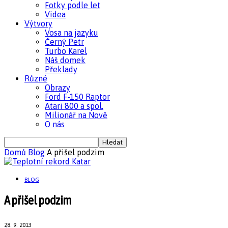
Fotky podle let
Videa
Výtvory
Vosa na jazyku
Černý Petr
Turbo Karel
Náš domek
Překlady
Různé
Obrazy
Ford F-150 Raptor
Atari 800 a spol.
Milionář na Nově
O nás
Domů
Blog
A přišel podzim
BLOG
A přišel podzim
28. 9. 2013