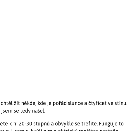
htěl žít někde, kde je pořád slunce a čtyřicet ve stínu.
 jsem se tedy našel.
e k ní 20-30 stupňů a obvykle se trefíte. Funguje to