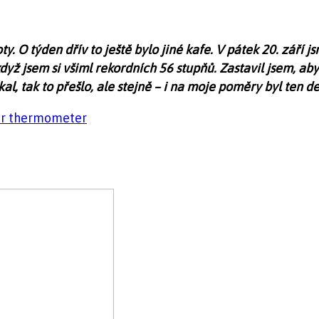
oty. O týden dřív to ještě bylo jiné kafe. V pátek 20. září 
 jsem si všiml rekordních 56 stupňů. Zastavil jsem, abych
kal, tak to přešlo, ale stejně – i na moje poměry byl ten de