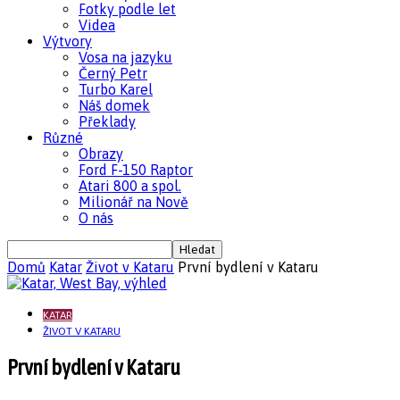
Fotky podle let
Videa
Výtvory
Vosa na jazyku
Černý Petr
Turbo Karel
Náš domek
Překlady
Různé
Obrazy
Ford F-150 Raptor
Atari 800 a spol.
Milionář na Nově
O nás
Domů
Katar
Život v Kataru
První bydlení v Kataru
KATAR
ŽIVOT V KATARU
První bydlení v Kataru