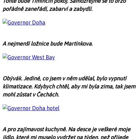
Tohle bude Timinčin pokoj. Samozřejmě se to brzo
pořádně zaneřádí, zabarví a zabydlí.
A nejmenší ložnice bude Martínkova.
Obývák. Jediné, co jsem v něm udělal, bylo vypnutí
klimatizace. Kdybych chtěl, aby mi byla zima, tak jsem
mohl zůstat v Čechách.
A pro zajímavost kuchyně. Na desce je veškeré moje
jídlo, které mi muselo vydržet na týden, než přijede