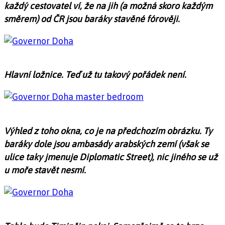
každý cestovatel ví, že na jih (a možná skoro každým
směrem) od ČR jsou baráky stavěné fórověji.
Hlavní ložnice. Teď už tu takový pořádek není.
Výhled z toho okna, co je na předchozím obrázku. Ty
baráky dole jsou ambasády arabských zemí (však se
ulice taky jmenuje Diplomatic Street), nic jiného se už
u moře stavět nesmí.