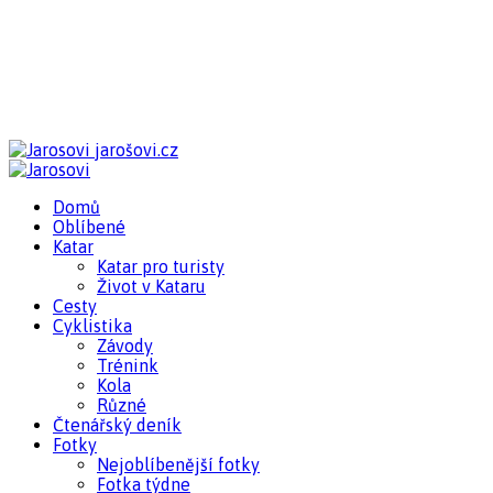
jarošovi.cz
Domů
Oblíbené
Katar
Katar pro turisty
Život v Kataru
Cesty
Cyklistika
Závody
Trénink
Kola
Různé
Čtenářský deník
Fotky
Nejoblíbenější fotky
Fotka týdne