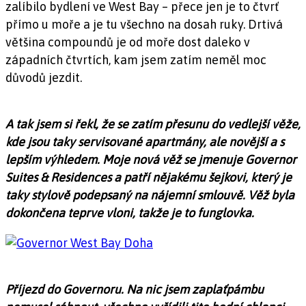
zalíbilo bydlení ve West Bay – přece jen je to čtvrť
přímo u moře a je tu všechno na dosah ruky. Drtivá
většina compoundů je od moře dost daleko v
západních čtvrtích, kam jsem zatím neměl moc
důvodů jezdit.
A tak jsem si řekl, že se zatím přesunu do vedlejší věže,
kde jsou taky servisované apartmány, ale novější a s
lepším výhledem. Moje nová věž se jmenuje Governor
Suites & Residences a patří nějakému šejkovi, který je
taky stylově podepsaný na nájemní smlouvě. Věž byla
dokončena teprve vloni, takže je to funglovka.
Příjezd do Governoru. Na nic jsem zaplaťpámbu