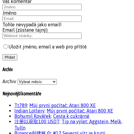
Váš komentář
Jméno
Tohle nevypadá jako email!
Email (zůstane tajný)
Uložit jméno, email a web pro příště
Archiv
Archiv
Nejnovější komentáře
Tt789
:
Můj první počítač: Atari 800 XE
Indian Lottery
:
Můj první počítač: Atari 800 XE
Bohumil Kovářek
:
Cesta k cukrárně
注册以获取100 USDT
:
Tip na výlet: Aggstein, Melk,
Tulln
Binance创建账户
:
#17 Severní vítr je krutý