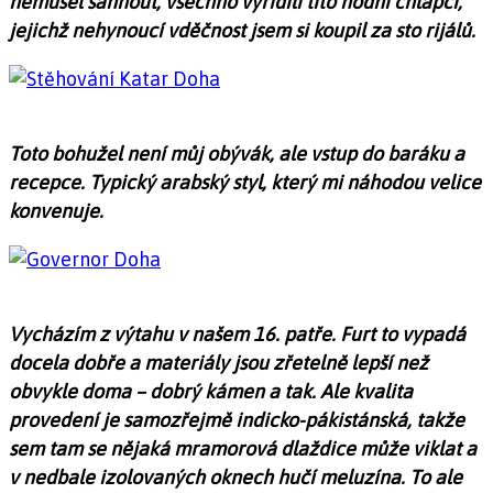
nemusel sáhnout, všechno vyřídili tito hodní chlapci,
jejichž nehynoucí vděčnost jsem si koupil za sto rijálů.
Toto bohužel není můj obývák, ale vstup do baráku a
recepce. Typický arabský styl, který mi náhodou velice
konvenuje.
Vycházím z výtahu v našem 16. patře. Furt to vypadá
docela dobře a materiály jsou zřetelně lepší než
obvykle doma – dobrý kámen a tak. Ale kvalita
provedení je samozřejmě indicko-pákistánská, takže
sem tam se nějaká mramorová dlaždice může viklat a
v nedbale izolovaných oknech hučí meluzína. To ale