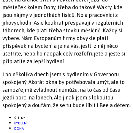
městeček kolem Dohy, třeba do takové Wakry, kde
jsou nájmy v jednotkách tisíců. No a pracovníci z
jihovýchodní Asie kolikrát přespávají v regulérních
táborech, kde platí třeba stovku měsíčně. Každý si
vybere. Nám Evropanům firmy obvykle platí
příspěvek na bydlení a je na vás, jestli z něj něco
ušetříte, nebo ho naopak celý rozfofrujete a ještě si
připlatíte za lepší bydlení.
I po několika dnech jsem s bydlením v Governoru
spokojený. Akorát okna by potřebovala umýt, ale to
samozřejmě zvládnout nemůžu, na to čas od času
jezdí borci na lanech. Ale jinak jsem s lokalitou
spokojený a doufám, že se tu bude líbit i Bee a dětem.
ŠTÍTKY
BYDLENÍ
DOHA