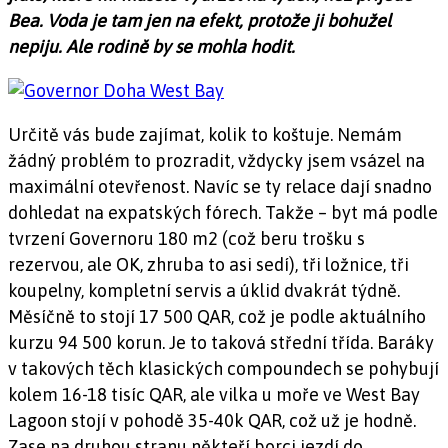
Bea. Voda je tam jen na efekt, protože ji bohužel
nepiju. Ale rodině by se mohla hodit.
Určitě vás bude zajímat, kolik to koštuje. Nemám
žádný problém to prozradit, vždycky jsem vsázel na
maximální otevřenost. Navíc se ty relace dají snadno
dohledat na expatských fórech. Takže – byt má podle
tvrzení Governoru 180 m2 (což beru trošku s
rezervou, ale OK, zhruba to asi sedí), tři ložnice, tři
koupelny, kompletní servis a úklid dvakrát týdně.
Měsíčně to stojí 17 500 QAR, což je podle aktuálního
kurzu 94 500 korun. Je to taková střední třída. Baráky
v takových těch klasických compoundech se pohybují
kolem 16-18 tisíc QAR, ale vilka u moře ve West Bay
Lagoon stojí v pohodě 35-40k QAR, což už je hodně.
Zase na druhou stranu někteří borci jezdí do