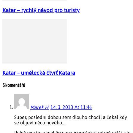
Katar – rychlý návod pro turisty
Katar – umělecká čtvrť Katara
5 komentářů
Marek H.
14. 3. 2013 At 11:46
Super, poslední dobou sem dlouho chodil a čekal kdy
se objeví něco nového…
Ikdyž musím uznat že cenu jsem čekal mírně nižší, ale