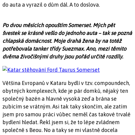
do auta a vyrazil o dům dál. A to doslova.
Po dvou měsících opouštím Somerset. Mých pět
švestek se krásně vešlo do jednoho auta – tak se pozná
chlapská domácnost. Moje drahá žena by na totéž
potřebovala tanker třídy Suezmax. Ano, mezi těmito
dvěma živočišnými druhy jsou pořád určité rozdíly.
Většina Evropanů v Kataru bydlí v tzv. compoundech,
obytných komplexech, kde je pár domků, nějaký ten
společný bazén a hlavně vysoká zeď a brána se
zubícím se vrátným. Asi tak taky skončím, ale zatím
jsem pro samou práci vůbec neměl čas takové trvalé
bydlení hledat. Řekl jsem si, že to lépe zvládnem
společně s Beou. No a taky se mi vlastně docela