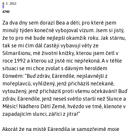
8. 3. 2013
5
6740
Za dva dny sem dorazí Bea a děti, pro které jsem
minulý týden konečně vybojoval vízum. Jsem si jistý,
že to pro mě bude nejlepší okamžik roku. Jak stárnu,
tak se mi čím dál častěji vybavují věty ze
Silmarilionu, mé životní knížky, kterou jsem četl v
roce 1992 a kterou už jistě nic nepřekoná. A v téhle
situaci se mi chce zvolat s dávným heroldem
Eönwëm: “Buď zdráv, Eärendile, nejslavnější z
mořeplavců, vyhlížený, jenž přicházíš nečekaně,
vytoužený, jenž přicházíš proti všemu očekávání! Buď
zdráv, Eärendile, jenž neseš světlo starší než Slunce a
Měsíc! Nádhero Dětí Země, hvězdo ve tmě, klenote v
zapadajícím slunci, zářící z jitra!”
Akorát že na místě Eärendila je samozřejmě moje