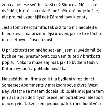
žena a nenese světlo starší než Slunce a Měsíc, ale
dvě děti, které jsou mladší než některé moje košile,
ale pro mě vzácnější než Eärendilovy klenoty.
Jestli tomu nerozumíte, tak si z toho nic nedělejte,
hned klesnu na přízemnější úroveň, jak se to v těchto
internetových časech sluší.
U příležitosti rodinného setkání jsem si uvědomil, že
bych se měl přestěhovat, což vám tu teď v krátkosti
popíšu. Někoho může zajímat, jak to bydlení tady v
Kataru vypadá z pohledu nováčka.
Na začátku mi firma zajistila bydlení v rezidenci
Somerset Apartments v mrakodrapové čtvrti West
Bay. Vlastně se mi tam docela líbilo, ale měl jsem tam
jen 3+1 a pro děti bych přece jen potřeboval alespoň
o pokoj víc. Takže jsem jednou pátek ráno hodil věci