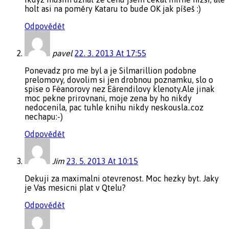
holt asi na poměry Kataru to bude OK jak píšeš :)
Odpovědět
pavel
22. 3. 2013 At 17:55
Ponevadz pro me byl a je Silmarillion podobne
prelomovy, dovolim si jen drobnou poznamku, slo o
spise o Fëanorovy nez Eärendilovy klenoty.Ale jinak
moc pekne prirovnani, moje zena by ho nikdy
nedocenila, pac tuhle knihu nikdy neskousla..coz
nechapu:-)
Odpovědět
Jim
23. 5. 2013 At 10:15
Dekuji za maximalni otevrenost. Moc hezky byt. Jaky
je Vas mesicni plat v Qtelu?
Odpovědět