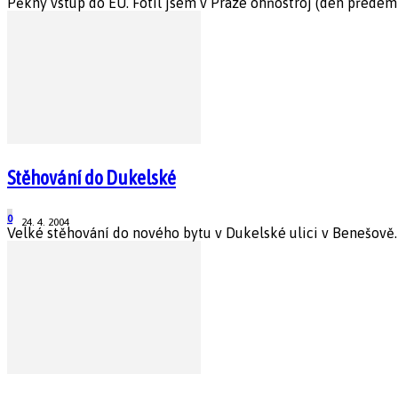
Pěkný vstup do EU. Fotil jsem v Praze ohňostroj (den předem j
Stěhování do Dukelské
0
24. 4. 2004
Velké stěhování do nového bytu v Dukelské ulici v Benešově. A