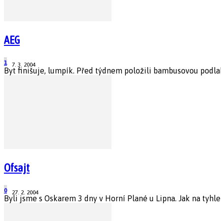
AEG
1
7. 3. 2004
Byt finišuje, lumpík. Před týdnem položili bambusovou podlah
Ofsajt
0
27. 2. 2004
Byli jsme s Oskarem 3 dny v Horní Plané u Lipna. Jak na tyhle f