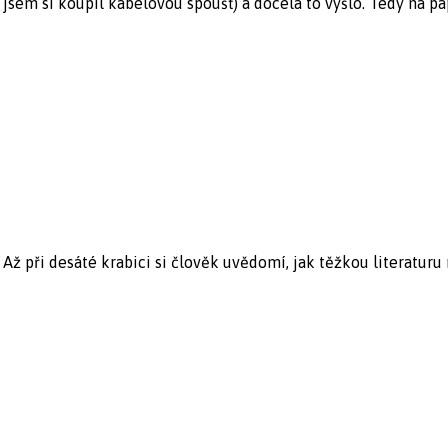
sem si koupil kabelovou spoušť) a docela to vyšlo. Tedy na papí
ž při desáté krabici si člověk uvědomí, jak těžkou literaturu 