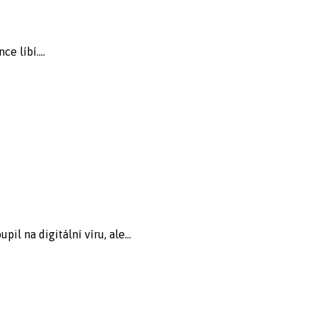
e líbí....
l na digitální víru, ale...