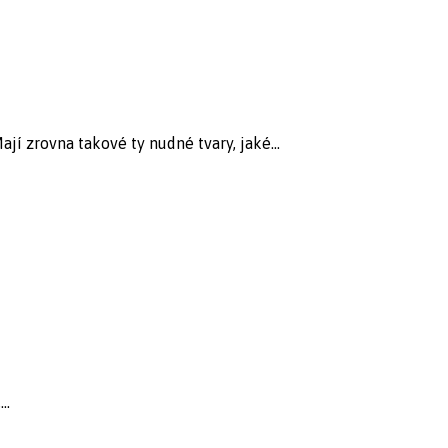
í zrovna takové ty nudné tvary, jaké...
..