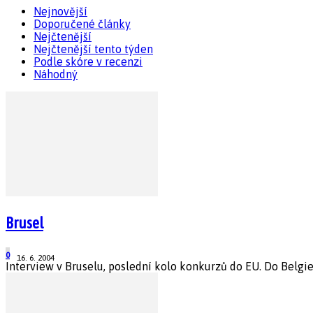
Nejnovější
Doporučené články
Nejčtenější
Nejčtenější tento týden
Podle skóre v recenzi
Náhodný
Brusel
0
16. 6. 2004
Interview v Bruselu, poslední kolo konkurzů do EU. Do Belgie 