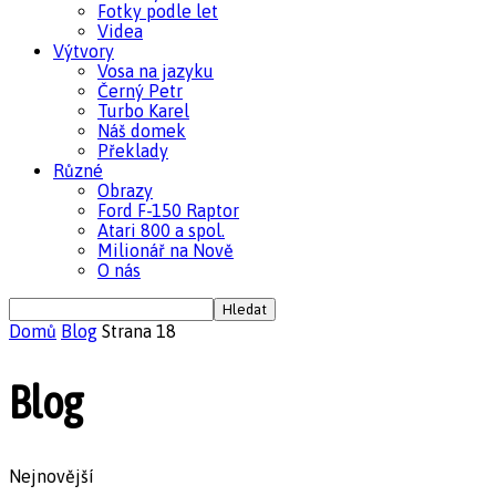
Fotky podle let
Videa
Výtvory
Vosa na jazyku
Černý Petr
Turbo Karel
Náš domek
Překlady
Různé
Obrazy
Ford F-150 Raptor
Atari 800 a spol.
Milionář na Nově
O nás
Domů
Blog
Strana 18
Blog
Nejnovější