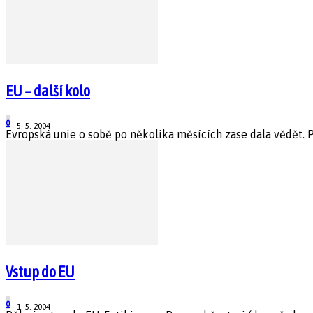
EU – další kolo
0
5. 5. 2004
Evropská unie o sobě po několika měsících zase dala vědět. Po
Vstup do EU
0
1. 5. 2004