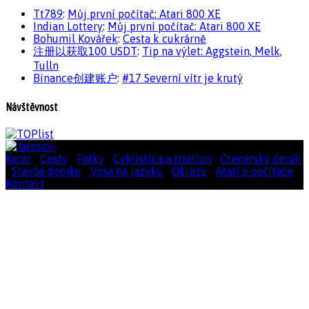
Tt789
:
Můj první počítač: Atari 800 XE
Indian Lottery
:
Můj první počítač: Atari 800 XE
Bohumil Kovářek
:
Cesta k cukrárně
注册以获取100 USDT
:
Tip na výlet: Aggstein, Melk,
Tulln
Binance创建账户
:
#17 Severní vítr je krutý
Návštěvnost
Katar
|
Cesty
|
Fotky
|
Cyklistika a triatlon
|
Čtenářský deník
|
Stavba domku
|
Vosa na jazyku
|
Obrazy
|
Atari a počítače
|
Kontakt