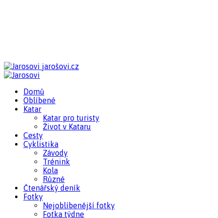
jarošovi.cz
Domů
Oblíbené
Katar
Katar pro turisty
Život v Kataru
Cesty
Cyklistika
Závody
Trénink
Kola
Různé
Čtenářský deník
Fotky
Nejoblíbenější fotky
Fotka týdne