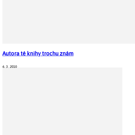
Autora té knihy trochu znám
6. 3. 2010