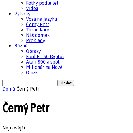
Fotky podle let
Videa
Výtvory
Vosa na jazyku
Černý Petr
Turbo Karel
Náš domek
Překlady
Různé
Obrazy
Ford F-150 Raptor
Atari 800 a spol.
Milionář na Nově
O nás
Domů
Černý Petr
Černý Petr
Nejnovější