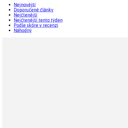
Nejnovější
Doporučené články
Nejčtenější
Nejčtenější tento týden
Podle skóre v recenzi
Náhodný