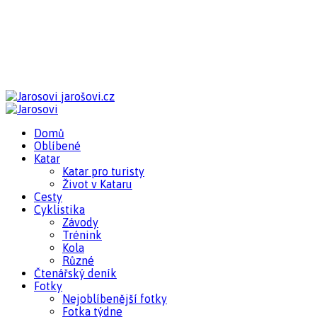
jarošovi.cz
Domů
Oblíbené
Katar
Katar pro turisty
Život v Kataru
Cesty
Cyklistika
Závody
Trénink
Kola
Různé
Čtenářský deník
Fotky
Nejoblíbenější fotky
Fotka týdne