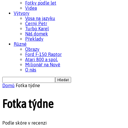
Fotky podle let
Videa
Výtvory
Vosa na jazyku
Černý Petr
Turbo Karel
Náš domek
Překlady
Různé
Obrazy
Ford F-150 Raptor
Atari 800 a spol.
Milionář na Nově
O nás
Domů
Fotka týdne
Fotka týdne
Podle skóre v recenzi