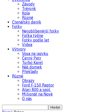
Závody
Trénink
Kola
Různé
Čtenářský deník
Fotky
Nejoblíbenější fotky
Fotka týdne
Fotky podle let
Videa
Výtvory
Vosa na jazyku
Černý Petr
Turbo Karel
Náš domek
Překlady
Různé
Obrazy
Ford F-150 Raptor
Atari 800 a spol.
Milionář na Nově
O nás