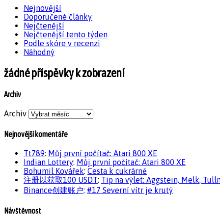
Nejnovější
Doporučené články
Nejčtenější
Nejčtenější tento týden
Podle skóre v recenzi
Náhodný
žádné příspěvky k zobrazení
Archiv
Archiv
Nejnovější komentáře
Tt789
:
Můj první počítač: Atari 800 XE
Indian Lottery
:
Můj první počítač: Atari 800 XE
Bohumil Kovářek
:
Cesta k cukrárně
注册以获取100 USDT
:
Tip na výlet: Aggstein, Melk, Tull
Binance创建账户
:
#17 Severní vítr je krutý
Návštěvnost