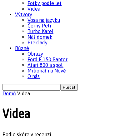
Fotky podle let
Videa
Výtvory
Vosa na jazyku
Černý Petr
Turbo Karel
Náš domek
Překlady
Různé
Obrazy
Ford F-150 Raptor
Atari 800 a spol.
Milionář na Nově
O nás
Domů
Videa
Videa
Podle skóre v recenzi