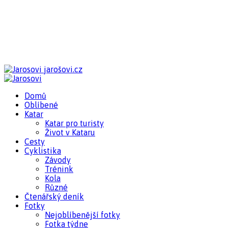
jarošovi.cz
Domů
Oblíbené
Katar
Katar pro turisty
Život v Kataru
Cesty
Cyklistika
Závody
Trénink
Kola
Různé
Čtenářský deník
Fotky
Nejoblíbenější fotky
Fotka týdne