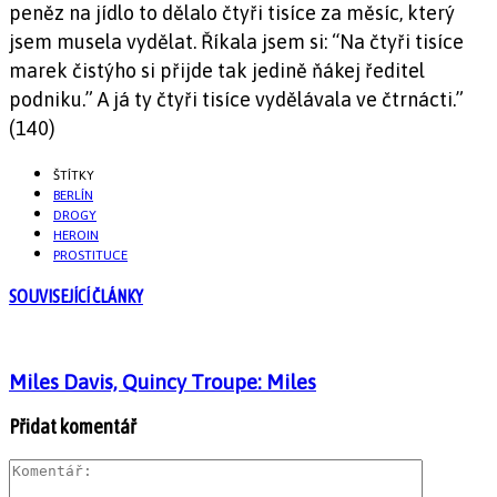
peněz na jídlo to dělalo čtyři tisíce za měsíc, který
jsem musela vydělat. Říkala jsem si: “Na čtyři tisíce
marek čistýho si přijde tak jedině ňákej ředitel
podniku.” A já ty čtyři tisíce vydělávala ve čtrnácti.”
(140)
ŠTÍTKY
BERLÍN
DROGY
HEROIN
PROSTITUCE
SOUVISEJÍCÍ ČLÁNKY
Miles Davis, Quincy Troupe: Miles
Přidat komentář