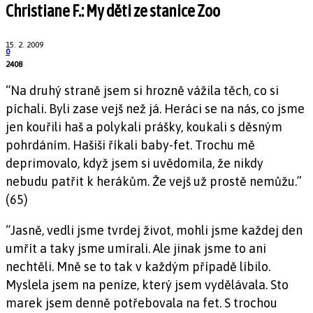
Christiane F.: My děti ze stanice Zoo
15. 2. 2009
0
2408
“Na druhý straně jsem si hrozně vážila těch, co si
píchali. Byli zase vejš než já. Heráci se na nás, co jsme
jen kouřili haš a polykali prášky, koukali s děsným
pohrdáním. Hašiši říkali baby-fet. Trochu mě
deprimovalo, když jsem si uvědomila, že nikdy
nebudu patřit k herákům. Že vejš už prostě nemůžu.”
(65)
“Jasně, vedli jsme tvrdej život, mohli jsme každej den
umřít a taky jsme umírali. Ale jinak jsme to ani
nechtěli. Mně se to tak v každým případě líbilo.
Myslela jsem na peníze, který jsem vydělávala. Sto
marek jsem denně potřebovala na fet. S trochou