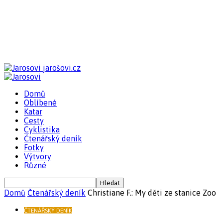
jarošovi.cz
Domů
Oblíbené
Katar
Cesty
Cyklistika
Čtenářský deník
Fotky
Výtvory
Různé
Domů
Čtenářský deník
Christiane F.: My děti ze stanice Zoo
ČTENÁŘSKÝ DENÍK