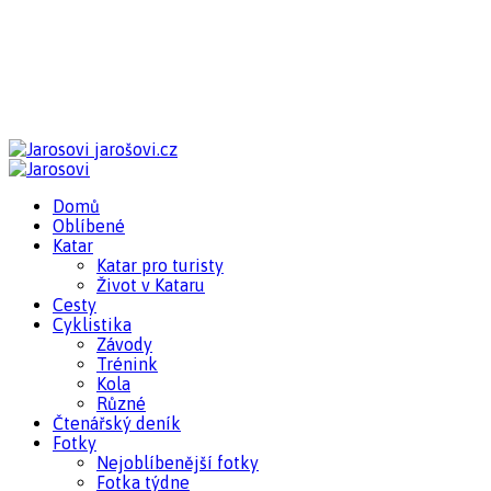
jarošovi.cz
Domů
Oblíbené
Katar
Katar pro turisty
Život v Kataru
Cesty
Cyklistika
Závody
Trénink
Kola
Různé
Čtenářský deník
Fotky
Nejoblíbenější fotky
Fotka týdne