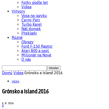
Fotky podle let
Videa
Výtvory
Vosa na jazyku
Černý Petr
Turbo Karel
Náš domek
Překlady
Různé
Obrazy
Ford F-150 Raptor
Atari 800 a spol.
Milionář na Nově
O nás
Domů
Videa
Grónsko a Island 2016
VIDEA
Grónsko a Island 2016
6. 8. 2016
2