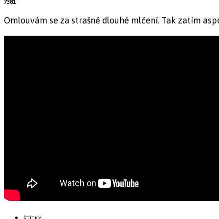
7381
Omlouvám se za strašně dlouhé mlčení. Tak zatím aspoň
ŠTÍTKY