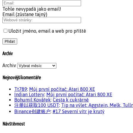
Tohle nevypadá jako email!
Email (zůstane tajný)
Uložit jméno, email a web pro příště
Archiv
Archiv
Nejnovější komentáře
Tt789
:
Můj první počítač: Atari 800 XE
Indian Lottery
:
Můj první počítač: Atari 800 XE
Bohumil Kovářek
:
Cesta k cukrárně
注册以获取100 USDT
:
Tip na výlet: Aggstein, Melk, Tull
Binance创建账户
:
#17 Severní vítr je krutý
Návštěvnost