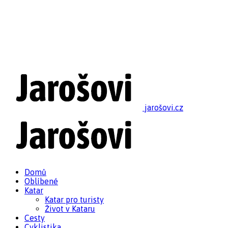
jarošovi.cz
Domů
Oblíbené
Katar
Katar pro turisty
Život v Kataru
Cesty
Cyklistika