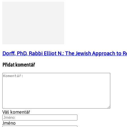
Dorff, PhD, Rabbi Elliot N.: The Jewish Approach to 
Přidat komentář
Váš komentář
Jméno