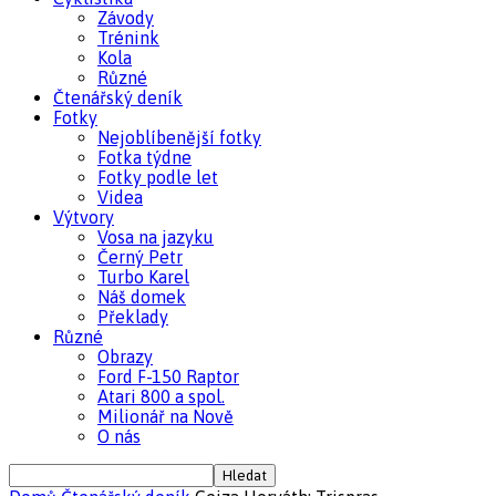
Závody
Trénink
Kola
Různé
Čtenářský deník
Fotky
Nejoblíbenější fotky
Fotka týdne
Fotky podle let
Videa
Výtvory
Vosa na jazyku
Černý Petr
Turbo Karel
Náš domek
Překlady
Různé
Obrazy
Ford F-150 Raptor
Atari 800 a spol.
Milionář na Nově
O nás