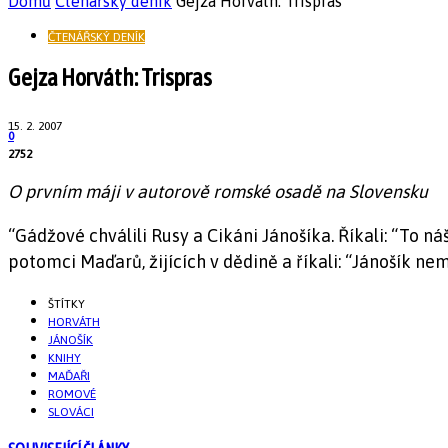
Domů
Čtenářský deník
Gejza Horváth: Trispras
ČTENÁŘSKÝ DENÍK
Gejza Horváth: Trispras
15. 2. 2007
0
2752
O prvním máji v autorově romské osadě na Slovensku
“Gádžové chválili Rusy a Cikáni Jánošíka. Říkali: “To ná
potomci Maďarů, žijících v dědině a říkali: “Jánošík nem
ŠTÍTKY
HORVÁTH
JÁNOŠÍK
KNIHY
MAĎAŘI
ROMOVÉ
SLOVÁCI