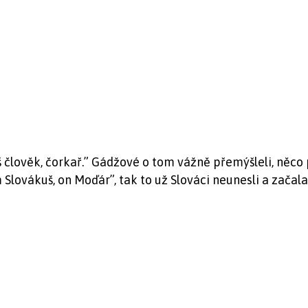
š člověk, čorkař.” Gádžové o tom vážně přemýšleli, něco p
 Slovákuš, on Moďár”, tak to už Slováci neunesli a začala