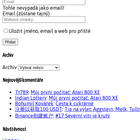
Tohle nevypadá jako email!
Email (zůstane tajný)
Uložit jméno, email a web pro příště
Archiv
Archiv
Nejnovější komentáře
Tt789
:
Můj první počítač: Atari 800 XE
Indian Lottery
:
Můj první počítač: Atari 800 XE
Bohumil Kovářek
:
Cesta k cukrárně
注册以获取100 USDT
:
Tip na výlet: Aggstein, Melk, Tull
Binance创建账户
:
#17 Severní vítr je krutý
Návštěvnost