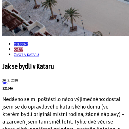
OBLÍBENÉ
KATAR
ŽIVOT V KATARU
Jak se bydlí v Kataru
30. 5. 2018
105
221846
Nedávno se mi poštěstilo něco výjimečného: dostal
jsem se do opravdového katarského domu (ve
kterém bydlí originál místní rodina, žádné náplavy) –
a zároveň jsem tam směl fotit. Tyhle dvě věci se