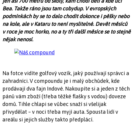
jen asi 700 metrů od školy, kam chodí děti a kde učí
Bea. Takže ráno jsou tam cobydup. V evropských
podmínkách by se to dalo chodit dokonce i pěšky nebo
na kole, ale v Kataru to není myslitelné. Devět měsíců
v roce je moc horko, no a ty tři další měsíce se to stejně
nějak nenosí.
Na fotce vidíte golfový vozík, jaký používají správci a
zahradníci. V compoundu je i malý obchůdek, kde
prodávají dva fajn Indové. Nakoupíte si a jeden z těch
pánů vám zboží (třeba těžké flašky s vodou) doveze
domů. Tihle chlapi se vůbec snaží si všelijak
přivydělat – v noci třeba myjí auta. Spousta lidí v
areálu si jejich služby takto předplácí.