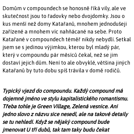
Domům v compoundech se honosně říká vily, ale ve
skutečnost jsou to řadovky nebo dvojdomky. Jsou o
kus menší než domy Katařanů, mnohem jednodušeji
zařízené a mnohem víc nahňácané na sebe. Proto
Katařané v compoundech téměř nikdy nebydlí. Setkal
jsem se s jedinou výjimkou, kterou byl mladý pár,
který v compoundu pár měsíců čekal, než se jim
dostaví jejich dům. Není to ale obvyklé, většina jiných
Katařanů by tuto dobu spíš trávila v domě rodičů.
Typický vjezd do compoundu. Každý compound má
dojemné jméno ve stylu kapitalistického romantismu.
Třeba tohle je Green Village, Zelená vesnice. Ani
jedno slovo z názvu sice nesedí, ale na takové detaily
se tu nehledí. Když se nějaký compound bude
jmenovat U tří dubů, tak tam taky budu čekat