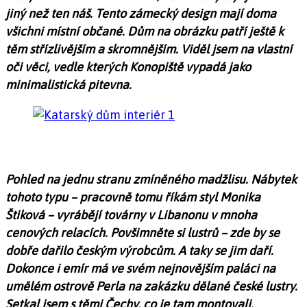
jiný než ten náš. Tento zámecký design mají doma
všichni místní občané. Dům na obrázku patří ještě k
těm střízlivějším a skromnějším. Viděl jsem na vlastní
oči věci, vedle kterých Konopiště vypadá jako
minimalistická pitevna.
Pohled na jednu stranu zmíněného madžlisu. Nábytek
tohoto typu – pracovně tomu říkám styl Monika
Štiková – vyrábějí továrny v Libanonu v mnoha
cenových relacích. Povšimněte si lustrů – zde by se
dobře dařilo českým výrobcům. A taky se jim daří.
Dokonce i emír má ve svém nejnovějším paláci na
umělém ostrově Perla na zakázku dělané české lustry.
Setkal jsem s těmi Čechy, co je tam montovali.