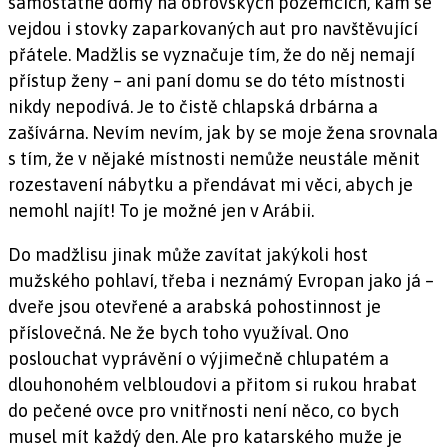
samostatné domy na obrovských pozemcích, kam se
vejdou i stovky zaparkovaných aut pro navštěvující
přátele. Madžlis se vyznačuje tím, že do něj nemají
přístup ženy – ani paní domu se do této místnosti
nikdy nepodívá. Je to čistě chlapská drbárna a
zašívárna. Nevím nevím, jak by se moje žena srovnala
s tím, že v nějaké místnosti nemůže neustále měnit
rozestavení nábytku a přendávat mi věci, abych je
nemohl najít! To je možné jen v Arábii.
Do madžlisu jinak může zavítat jakýkoli host
mužského pohlaví, třeba i neznámý Evropan jako já –
dveře jsou otevřené a arabská pohostinnost je
příslovečná. Ne že bych toho využíval. Ono
poslouchat vyprávění o výjimečně chlupatém a
dlouhonohém velbloudovi a přitom si rukou hrabat
do pečené ovce pro vnitřnosti není něco, co bych
musel mít každý den. Ale pro katarského muže je