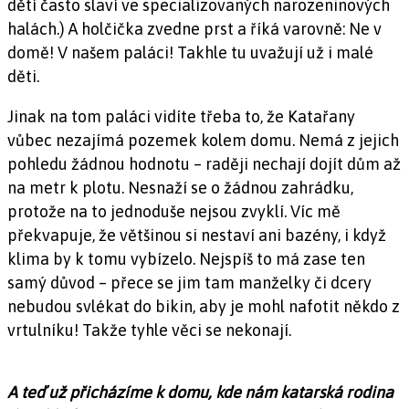
dětí často slaví ve specializovaných narozeninových
halách.) A holčička zvedne prst a říká varovně: Ne v
domě! V našem paláci! Takhle tu uvažují už i malé
děti.
Jinak na tom paláci vidíte třeba to, že Katařany
vůbec nezajímá pozemek kolem domu. Nemá z jejich
pohledu žádnou hodnotu – raději nechají dojít dům až
na metr k plotu. Nesnaží se o žádnou zahrádku,
protože na to jednoduše nejsou zvyklí. Víc mě
překvapuje, že většinou si nestaví ani bazény, i když
klima by k tomu vybízelo. Nejspíš to má zase ten
samý důvod – přece se jim tam manželky či dcery
nebudou svlékat do bikin, aby je mohl nafotit někdo z
vrtulníku! Takže tyhle věci se nekonají.
A teď už přicházíme k domu, kde nám katarská rodina