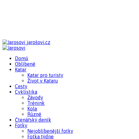
jarošovi.cz
Domů
Oblíbené
Katar
Katar pro turisty
Život v Kataru
Cesty
Cyklistika
Závody
Trénink
Kola
Různé
Čtenářský deník
Fotky
Nejoblíbenější fotky
Fotka týdne