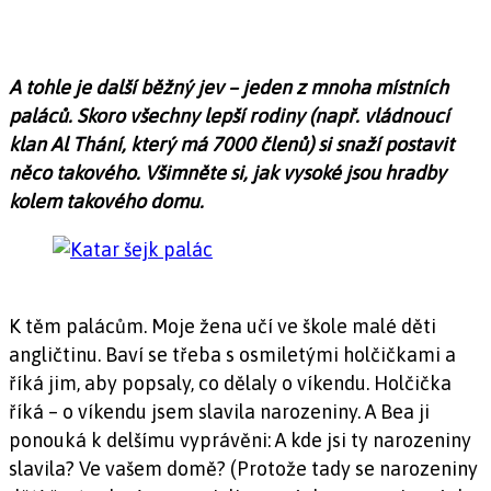
A tohle je další běžný jev – jeden z mnoha místních
paláců. Skoro všechny lepší rodiny (např. vládnoucí
klan Al Thání, který má 7000 členů) si snaží postavit
něco takového. Všimněte si, jak vysoké jsou hradby
kolem takového domu.
K těm palácům. Moje žena učí ve škole malé děti
angličtinu. Baví se třeba s osmiletými holčičkami a
říká jim, aby popsaly, co dělaly o víkendu. Holčička
říká – o víkendu jsem slavila narozeniny. A Bea ji
ponouká k delšímu vyprávěni: A kde jsi ty narozeniny
slavila? Ve vašem domě? (Protože tady se narozeniny