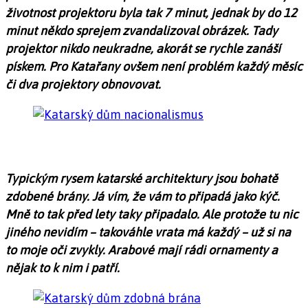
životnost projektoru byla tak 7 minut, jednak by do 12
minut někdo sprejem zvandalizoval obrázek. Tady
projektor nikdo neukradne, akorát se rychle zanáší
pískem. Pro Katařany ovšem není problém každý měsíc
či dva projektory obnovovat.
Typickým rysem katarské architektury jsou bohatě
zdobené brány. Já vím, že vám to připadá jako kýč.
Mně to tak před lety taky připadalo. Ale protože tu nic
jiného nevidím – takováhle vrata má každý – už si na
to moje oči zvykly. Arabové mají rádi ornamenty a
nějak to k nim i patří.