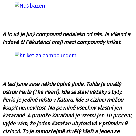
A to už je jiný compound nedaleko od nás. Je víkend a
Indové či Pákistánci hrají mezi compoundy kriket.
A teď jsme zase někde úplně jinde. Tohle je umělý
ostrov Perla (The Pearl), kde se staví věžáky s byty.
Perla je jediné místo v Kataru, kde si cizinci můžou
koupit nemovitost. Na pevnině všechny vlastní jen
Katařané. A protože Katařanů je vzemi jen 10 procent,
vyjde vám, že jeden Katařan ubytovává v průměru 9
cizinců. To je samozřejmě skvělý kšeft a jeden ze