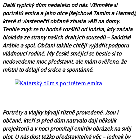
Další typický dům nedaleko od nás. Všimněte si
portrétů emíra a jeho otce (šejchové Tamím a Hamad),
které si vlastenečtí občané zhusta věší na domy.
Tenhle zvyk se tu hodně rozšířil od loňska, kdy začala
blokáda ze strany našich drahých sousedů – Saúdské
Arábie a spol. Občani takhle chtějí vyjádřit podporu
vládnoucí rodině. My české smějící se bestie si to
nedovedeme moc představit, ale mám ověřeno, že
místní to dělají od srdce a spontánně.
Portréty a vlajky bývají různě provedené. Jsou i
občané, kteří si před dům natrvalo dají několik
projektorů a v noci promítají emírův obrázek na svůj
plot. U nás dost těžko představitelná věc – jednak by