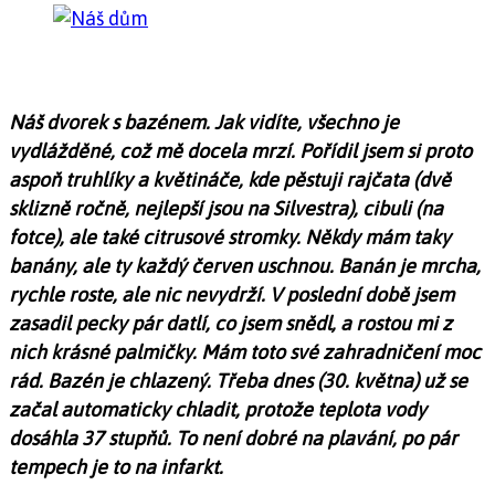
Náš dvorek s bazénem. Jak vidíte, všechno je
vydlážděné, což mě docela mrzí. Pořídil jsem si proto
aspoň truhlíky a květináče, kde pěstuji rajčata (dvě
sklizně ročně, nejlepší jsou na Silvestra), cibuli (na
fotce), ale také citrusové stromky. Někdy mám taky
banány, ale ty každý červen uschnou. Banán je mrcha,
rychle roste, ale nic nevydrží. V poslední době jsem
zasadil pecky pár datlí, co jsem snědl, a rostou mi z
nich krásné palmičky. Mám toto své zahradničení moc
rád. Bazén je chlazený. Třeba dnes (30. května) už se
začal automaticky chladit, protože teplota vody
dosáhla 37 stupňů. To není dobré na plavání, po pár
tempech je to na infarkt.