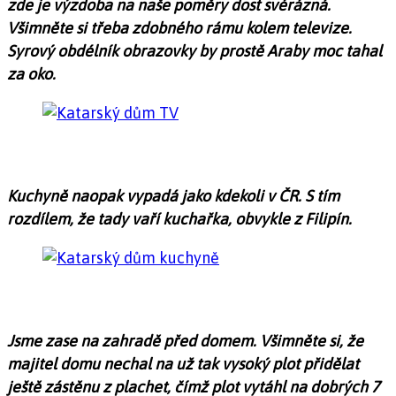
zde je výzdoba na naše poměry dost svérázná.
Všimněte si třeba zdobného rámu kolem televize.
Syrový obdélník obrazovky by prostě Araby moc tahal
za oko.
Kuchyně naopak vypadá jako kdekoli v ČR. S tím
rozdílem, že tady vaří kuchařka, obvykle z Filipín.
Jsme zase na zahradě před domem. Všimněte si, že
majitel domu nechal na už tak vysoký plot přidělat
ještě zástěnu z plachet, čímž plot vytáhl na dobrých 7