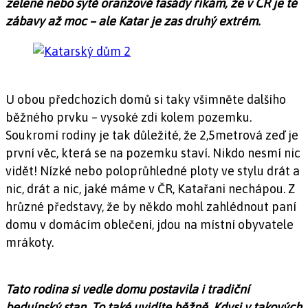
zelené nebo sytě oranžové fasády říkám, že v ČR je té
zábavy až moc – ale Katar je zas druhý extrém.
U obou předchozích domů si taky všimněte dalšího
běžného prvku – vysoké zdi kolem pozemku.
Soukromí rodiny je tak důležité, že 2,5metrová zeď je
první věc, která se na pozemku staví. Nikdo nesmí nic
vidět! Nízké nebo poloprůhledné ploty ve stylu drát a
nic, drát a nic, jaké máme v ČR, Katařani nechápou. Z
hrůzné představy, že by někdo mohl zahlédnout paní
domu v domácím oblečení, jdou na místní obyvatele
mrákoty.
Tato rodina si vedle domu postavila i tradiční
beduínský stan. To také uvidíte běžně. Kdysi v takových