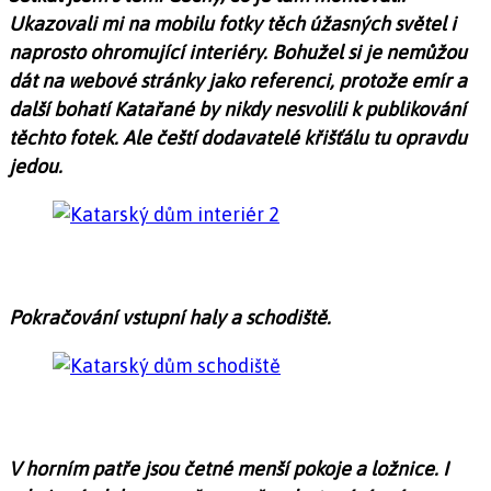
Ukazovali mi na mobilu fotky těch úžasných světel i
naprosto ohromující interiéry. Bohužel si je nemůžou
dát na webové stránky jako referenci, protože emír a
další bohatí Katařané by nikdy nesvolili k publikování
těchto fotek. Ale čeští dodavatelé křišťálu tu opravdu
jedou.
Pokračování vstupní haly a schodiště.
V horním patře jsou četné menší pokoje a ložnice. I