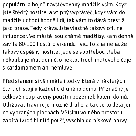
populární a hojně navštěvovaný madžlis vším. Když
jste štědrý hostitel a vtipný vyprávěč, když vám do
madžlisu chodí hodně lidí, tak vám to dává prestiž
jako prase. Tedy kráva. Jste vlastně takový offline
influencer. Ve městě jsou známé madžlisy, kam denně
zavítá 80-100 hostů, o víkendu i víc. To znamená, že
takový úspěšný hostitel jede se spotřebou třeba
několika jehňat denně, o hektolitrech mátového čaje
s kardamomem ani nemluvě.
Před stanem si všimněte i loďky, která v některých
čtvrtích stojí u každého druhého domu. Příznačný je i
celkově neupravený pouštní pozemek kolem domů.
Udržovat trávník je hrozně drahé, a tak se to dělá jen
na vybraných plochách. Většinu volného prostoru
zabírá tvrdá hlinitá poušť, vyschlá do pískové barvy.