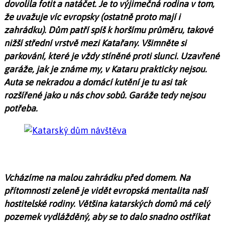
dovolila fotit a natáčet. Je to výjimečná rodina v tom,
že uvažuje víc evropsky (ostatně proto mají i
zahrádku). Dům patří spíš k horšímu průměru, takové
nižší střední vrstvě mezi Katařany. Všimněte si
parkování, které je vždy stíněné proti slunci. Uzavřené
garáže, jak je známe my, v Kataru prakticky nejsou.
Auta se nekradou a domácí kutění je tu asi tak
rozšířené jako u nás chov sobů. Garáže tedy nejsou
potřeba.
Vcházíme na malou zahrádku před domem. Na
přítomnosti zeleně je vidět evropská mentalita naší
hostitelské rodiny. Většina katarských domů má celý
pozemek vydlážděný, aby se to dalo snadno ostříkat