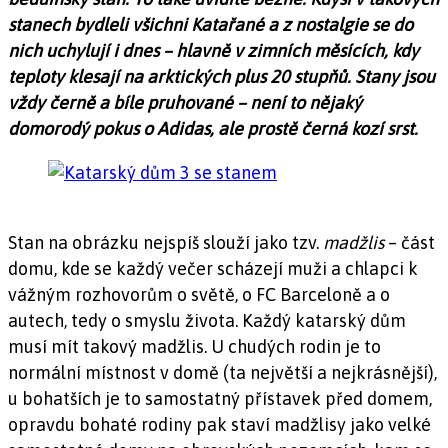
stanech bydleli všichni Katařané a z nostalgie se do
nich uchylují i dnes – hlavně v zimních měsících, kdy
teploty klesají na arktických plus 20 stupňů. Stany jsou
vždy černě a bíle pruhované – není to nějaký
domorodý pokus o Adidas, ale prostě černá kozí srst.
Stan na obrázku nejspíš slouží jako tzv.
madžlis
– část
domu, kde se každý večer scházejí muži a chlapci k
vážným rozhovorům o světě, o FC Barceloně a o
autech, tedy o smyslu života. Každý katarský dům
musí mít takový madžlis. U chudých rodin je to
normální místnost v domě (ta největší a nejkrásnější),
u bohatších je to samostatný přístavek před domem,
opravdu bohaté rodiny pak staví madžlisy jako velké