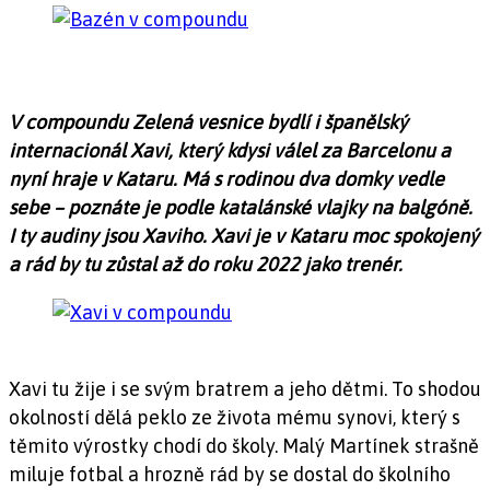
V compoundu Zelená vesnice bydlí i španělský
internacionál Xavi, který kdysi válel za Barcelonu a
nyní hraje v Kataru. Má s rodinou dva domky vedle
sebe – poznáte je podle katalánské vlajky na balgóně.
I ty audiny jsou Xaviho. Xavi je v Kataru moc spokojený
a rád by tu zůstal až do roku 2022 jako trenér.
Xavi tu žije i se svým bratrem a jeho dětmi. To shodou
okolností dělá peklo ze života mému synovi, který s
těmito výrostky chodí do školy. Malý Martínek strašně
miluje fotbal a hrozně rád by se dostal do školního