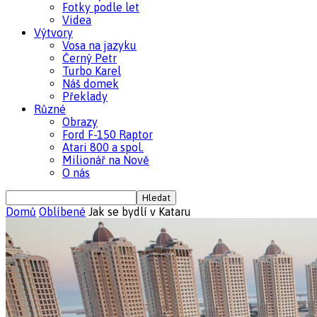
Fotky podle let
Videa
Výtvory
Vosa na jazyku
Černý Petr
Turbo Karel
Náš domek
Překlady
Různé
Obrazy
Ford F-150 Raptor
Atari 800 a spol.
Milionář na Nově
O nás
Domů
Oblíbené
Jak se bydlí v Kataru