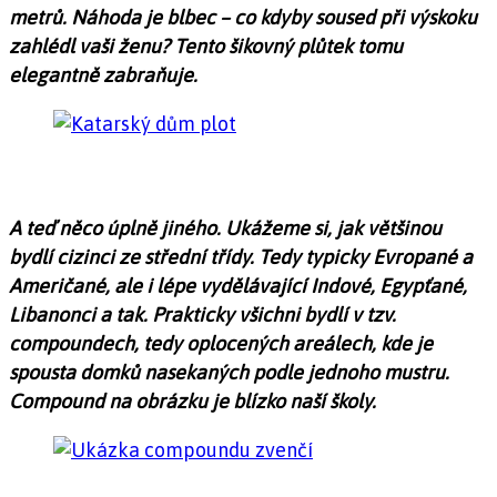
metrů. Náhoda je blbec – co kdyby soused při výskoku
zahlédl vaši ženu? Tento šikovný plůtek tomu
elegantně zabraňuje.
A teď něco úplně jiného. Ukážeme si, jak většinou
bydlí cizinci ze střední třídy. Tedy typicky Evropané a
Američané, ale i lépe vydělávající Indové, Egypťané,
Libanonci a tak. Prakticky všichni bydlí v tzv.
compoundech, tedy oplocených areálech, kde je
spousta domků nasekaných podle jednoho mustru.
Compound na obrázku je blízko naší školy.