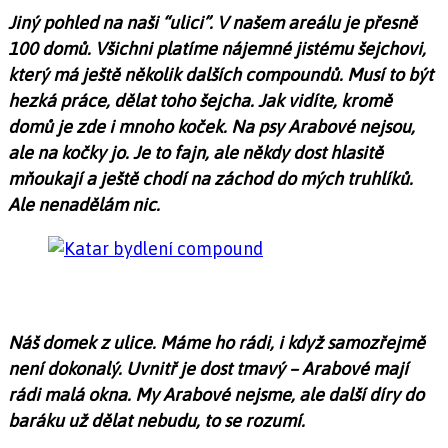
Jiný pohled na naši “ulici”. V našem areálu je přesně
100 domů. Všichni platíme nájemné jistému šejchovi,
který má ještě několik dalších compoundů. Musí to být
hezká práce, dělat toho šejcha. Jak vidíte, kromě
domů je zde i mnoho koček. Na psy Arabové nejsou,
ale na kočky jo. Je to fajn, ale někdy dost hlasitě
mňoukají a ještě chodí na záchod do mých truhlíků.
Ale nenadělám nic.
Náš domek z ulice. Máme ho rádi, i když samozřejmě
není dokonalý. Uvnitř je dost tmavý – Arabové mají
rádi malá okna. My Arabové nejsme, ale další díry do
baráku už dělat nebudu, to se rozumí.