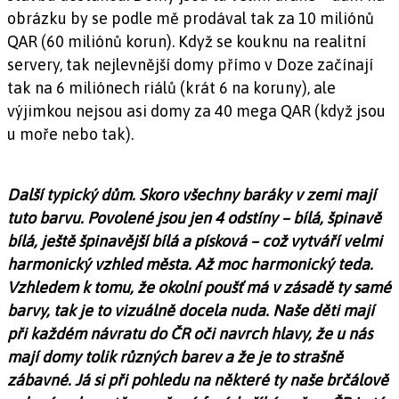
obrázku by se podle mě prodával tak za 10 miliónů
QAR (60 miliónů korun). Když se kouknu na realitní
servery, tak nejlevnější domy přímo v Doze začínají
tak na 6 miliónech riálů (krát 6 na koruny), ale
výjimkou nejsou asi domy za 40 mega QAR (když jsou
u moře nebo tak).
Další typický dům. Skoro všechny baráky v zemi mají
tuto barvu. Povolené jsou jen 4 odstíny – bílá, špinavě
bílá, ještě špinavější bílá a písková – což vytváří velmi
harmonický vzhled města. Až moc harmonický teda.
Vzhledem k tomu, že okolní poušť má v zásadě ty samé
barvy, tak je to vizuálně docela nuda. Naše děti mají
při každém návratu do ČR oči navrch hlavy, že u nás
mají domy tolik různých barev a že je to strašně
zábavné. Já si při pohledu na některé ty naše brčálově