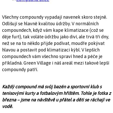
Všechny compoundy vypadají navenek skoro stejně.
Odlišují se hlavně kvalitou údržby. V normálních
compoundech, když vám kape klimatizace (což se
děje furt), tak voláte údržbu jako diví, ale trvá tři dny,
než se na to někdo přijde podívat, moudře pokývat
hlavou a postavit pod klimatizaci kýbl. V lepších
compoundech vám všechno spraví hned a péče je
příkladná. Green Village i náš areál mezi takové lepší
compoundy patří.
Každý compound má svůj bazén a sportovní klub s
tenisovými kurty a fotbalovým hřištěm. Tohle je fotka z
března – jsme na návštěvě u přátel a děti se ráchají ve
vodě.