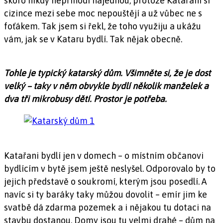
skoro nikdy nepřihodí najednou, protože Katařani si
cizince mezi sebe moc nepouštějí a už vůbec ne s
foťákem. Tak jsem si řekl, že toho využiju a ukážu
vám, jak se v Kataru bydlí. Tak nějak obecně.
Tohle je typický katarský dům. Všimněte si, že je dost
velký – taky v něm obvykle bydlí několik manželek a
dva tři mikrobusy dětí. Prostor je potřeba.
Katařani bydlí jen v domech – o místním občanovi
bydlícím v bytě jsem ještě neslyšel. Odporovalo by to
jejich představě o soukromí, kterým jsou posedlí. A
navíc si ty baráky taky můžou dovolit – emír jim ke
svatbě dá zdarma pozemek a i nějakou tu dotaci na
stavbu dostanou. Domy jsou tu velmi drahé – dům na