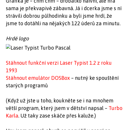
Grafika je – chm chm – drobátko naivní, ale hra
sama je překvapivě zábavná. Já i dcerka jsme s ní
strávili dobrou půlhodinku a byli jsme hrdí, že
jsme to dotáhli na nějakých 122 úderů za minutu.
Hrdé logo
Stáhnout funkční verzi Laser Typist 1.2 z roku
1993
Stáhnout emulátor DOSBox
– nutný ke spouštění
starých programů
(Když už jste u toho, koukněte se i na mnohem
větší program, který jsem v dětství napsal –
Turbo
Karla
. Už taky zase skáče přes kaluže.)