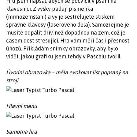
Hru jsem napsal, abych se pocvičil v psaní na
klávesnici. Z výšky padají písmenka
(mimozemšťani) a vy je sestřelujete stiskem
správné klávesy (laserového děla). Samozřejmě je
musíte odpálit dřív, než dopadnou na zem, což je
časem dost stresující. Hra vám měří čas i přesnost
úhozů. Přikládám snímky obrazovky, aby bylo
vidět, jakou grafiku jsem tehdy v Pascalu tvořil.
Úvodní obrazovka – měla evokovat list popsaný na
stroji
Hlavní menu
Samotná hra