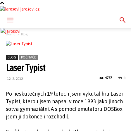
jarošovi.cz
Domů
Blog
BLOG
POČÍTAČE
Laser Typist
4787
0
12. 2. 2012
Po neskutečných 19 letech jsem vykutal hru Laser
Typist, kterou jsem napsal v roce 1993 jako jinoch
sotva gymnaziální. A s pomocí emulátoru DOSBox
jsem ji dokonce i rozchodil.