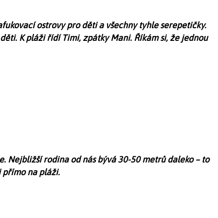
afukovací ostrovy pro děti a všechny tyhle serepetičky.
ěti. K pláži řídí Timi, zpátky Mani. Říkám si, že jednou
ce. Nejbližší rodina od nás bývá 30-50 metrů daleko – to
j přímo na pláži.