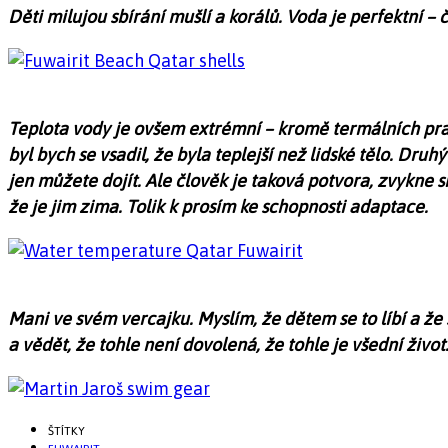
Děti milujou sbírání mušlí a korálů. Voda je perfektní – 
Teplota vody je ovšem extrémní – kromě termálních pra
byl bych se vsadil, že byla teplejší než lidské tělo. Dru
jen můžete dojít. Ale člověk je taková potvora, zvykne s
že je jim zima. Tolik k prosím ke schopnosti adaptace.
Mani ve svém vercajku. Myslím, že dětem se to líbí a že
a vědět, že tohle není dovolená, že tohle je všední život
ŠTÍTKY