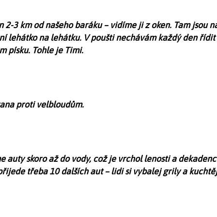
en 2-3 km od našeho baráku – vidíme ji z oken. Tam jsou n
ní lehátko na lehátku. V poušti nechávám každý den řídit d
m písku. Tohle je Timi.
ana proti velbloudům.
me auty skoro až do vody, což je vrchol lenosti a dekaden
jede třeba 10 dalších aut – lidi si vybalej grily a kuchtě