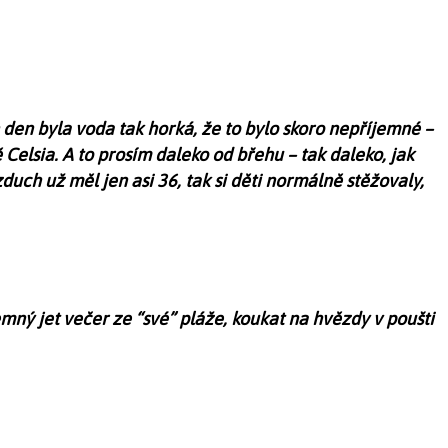
en byla voda tak horká, že to bylo skoro nepříjemné –
 Celsia. A to prosím daleko od břehu – tak daleko, jak
duch už měl jen asi 36, tak si děti normálně stěžovaly,
mný jet večer ze “své” pláže, koukat na hvězdy v poušti