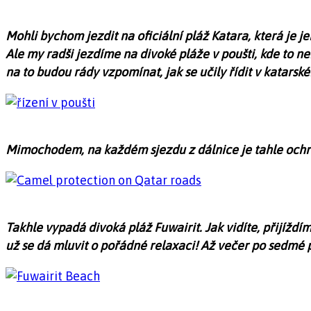
Mohli bychom jezdit na oficiální pláž Katara, která je j
Ale my radši jezdíme na divoké pláže v poušti, kde to ne
na to budou rády vzpomínat, jak se učily řídit v katarské
Mimochodem, na každém sjezdu z dálnice je tahle ochr
Takhle vypadá divoká pláž Fuwairit. Jak vidíte, přijíždí
už se dá mluvit o pořádné relaxaci! Až večer po sedmé při