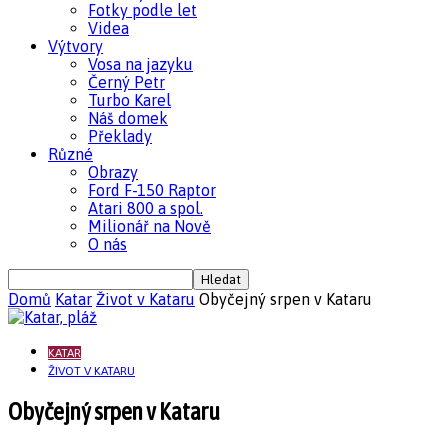
Fotky podle let
Videa
Výtvory
Vosa na jazyku
Černý Petr
Turbo Karel
Náš domek
Překlady
Různé
Obrazy
Ford F-150 Raptor
Atari 800 a spol.
Milionář na Nově
O nás
Domů
Katar
Život v Kataru
Obyčejný srpen v Kataru
KATAR
ŽIVOT V KATARU
Obyčejný srpen v Kataru