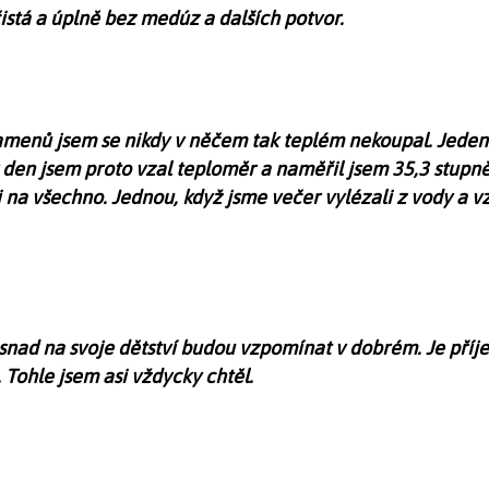
čistá a úplně bez medúz a dalších potvor.
menů jsem se nikdy v něčem tak teplém nekoupal. Jeden d
hý den jsem proto vzal teploměr a naměřil jsem 35,3 stupně
i na všechno. Jednou, když jsme večer vylézali z vody a vz
 snad na svoje dětství budou vzpomínat v dobrém. Je příje
. Tohle jsem asi vždycky chtěl.