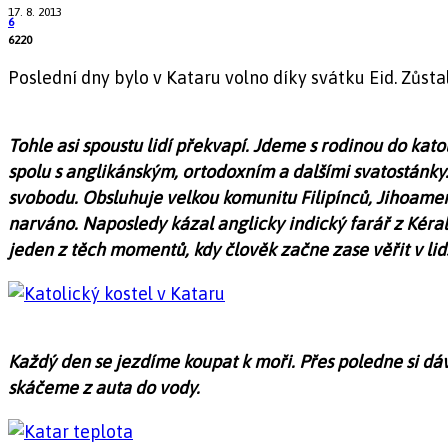
17. 8. 2013
6
6220
Poslední dny bylo v Kataru volno díky svátku Eid. Zůsta
Tohle asi spoustu lidí překvapí. Jdeme s rodinou do kato
spolu s anglikánským, ortodoxním a dalšími svatostánky. 
svobodu. Obsluhuje velkou komunitu Filipínců, Jihoameri
narváno. Naposledy kázal anglicky indický farář z Kéral
jeden z těch momentů, kdy člověk začne zase věřit v lid
Každý den se jezdíme koupat k moři. Přes poledne si dá
skáčeme z auta do vody.