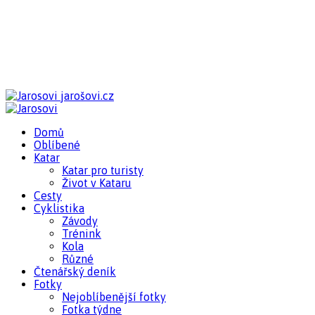
jarošovi.cz
Domů
Oblíbené
Katar
Katar pro turisty
Život v Kataru
Cesty
Cyklistika
Závody
Trénink
Kola
Různé
Čtenářský deník
Fotky
Nejoblíbenější fotky
Fotka týdne