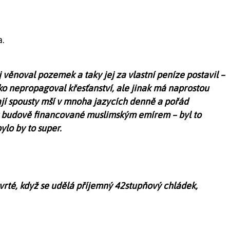
.
j věnoval pozemek a taky jej za vlastní peníze postavil –
ako nepropagoval křesťanství, ale jinak má naprostou
ají spousty mší v mnoha jazycích denně a pořád
e v budově financované muslimským emírem – byl to
ylo by to super.
vrté, když se udělá příjemný 42stupňový chládek,