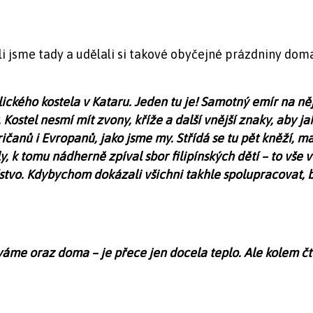
li jsme tady a udělali si takové obyčejné prázdniny doma
lického kostela v Kataru. Jeden tu je! Samotný emír na ně
Kostel nesmí mít zvony, kříže a další vnější znaky, aby j
čanů i Evropanů, jako jsme my. Střídá se tu pět kněží, m
y, k tomu nádherně zpíval sbor filipínských dětí – to vš
stvo. Kdybychom dokázali všichni takhle spolupracovat, b
váme oraz doma – je přece jen docela teplo. Ale kolem čt