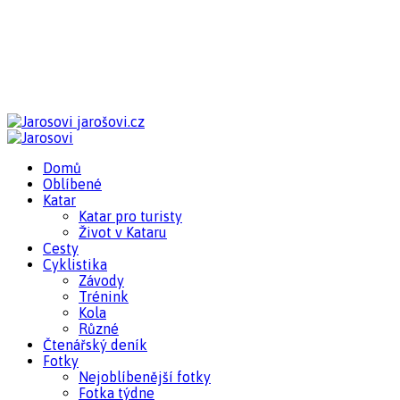
jarošovi.cz
Domů
Oblíbené
Katar
Katar pro turisty
Život v Kataru
Cesty
Cyklistika
Závody
Trénink
Kola
Různé
Čtenářský deník
Fotky
Nejoblíbenější fotky
Fotka týdne