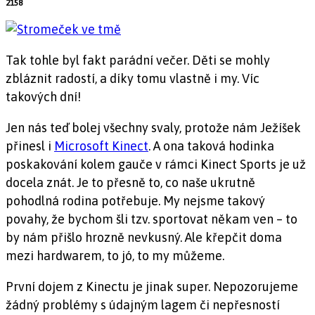
2158
Tak tohle byl fakt parádní večer. Děti se mohly
zbláznit radostí, a díky tomu vlastně i my. Víc
takových dní!
Jen nás teď bolej všechny svaly, protože nám Ježíšek
přinesl i
Microsoft Kinect
. A ona taková hodinka
poskakování kolem gauče v rámci Kinect Sports je už
docela znát. Je to přesně to, co naše ukrutně
pohodlná rodina potřebuje. My nejsme takový
povahy, že bychom šli tzv. sportovat někam ven – to
by nám přišlo hrozně nevkusný. Ale křepčit doma
mezi hardwarem, to jó, to my můžeme.
První dojem z Kinectu je jinak super. Nepozorujeme
žádný problémy s údajným lagem či nepřesností