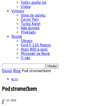
Fotky podle let
Videa
Výtvory
Vosa na jazyku
Černý Petr
Turbo Karel
Náš domek
Překlady
Různé
Obrazy
Ford F-150 Raptor
Atari 800 a spol.
Milionář na Nově
O nás
Domů
Blog
Pod stromečkem
BLOG
Pod stromečkem
25. 12. 2010
0